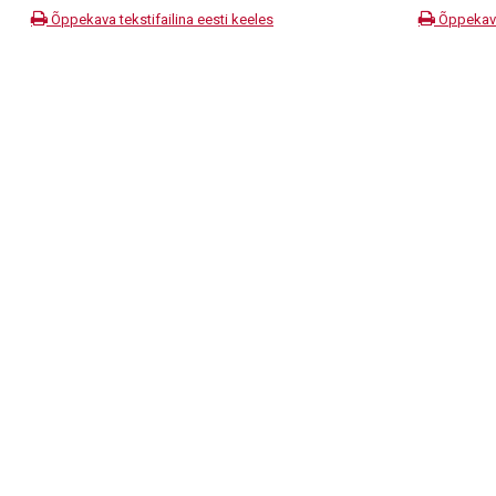
Õppekava tekstifailina eesti keeles
Õppekava 