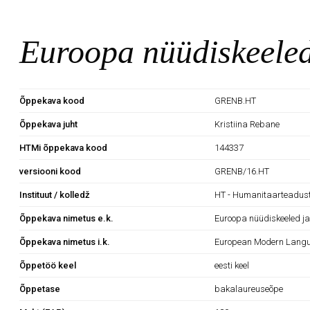
Euroopa nüüdiskeeled
Õppekava kood
GRENB.HT
Õppekava juht
Kristiina Rebane
HTMi õppekava kood
144337
versiooni kood
GRENB/16.HT
Instituut / kolledž
HT - Humanitaarteaduste
Õppekava nimetus e.k.
Euroopa nüüdiskeeled ja
Õppekava nimetus i.k.
European Modern Langu
Õppetöö keel
eesti keel
Õppetase
bakalaureuseõpe