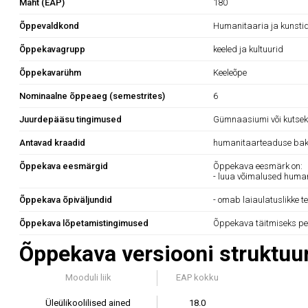
Maht (EAP)
180
Õppevaldkond
Humanitaaria ja kunsti
Õppekavagrupp
keeled ja kultuurid
Õppekavarühm
Keeleõpe
Nominaalne õppeaeg (semestrites)
6
Juurdepääsu tingimused
Gümnaasiumi või kutsekes
Antavad kraadid
humanitaarteaduse bak
Õppekava eesmärgid
Õppekava eesmärk on:
- luua võimalused huma
Õppekava õpiväljundid
- omab laiaulatuslikke 
Õppekava lõpetamistingimused
Õppekava täitmiseks pe
Õppekava versiooni struktuur
Mooduli liik
EAP kokku
Üleülikoolilised ained
18.0