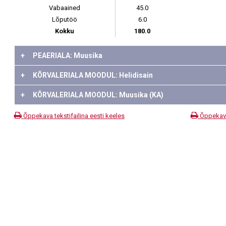
Vabaained
45.0
Lõputöö
6.0
Kokku
180.0
+
PEAERIALA: Muusika
+
KÕRVALERIALA MOODUL: Helidisain
+
KÕRVALERIALA MOODUL: Muusika (KA)
Õppekava tekstifailina eesti keeles
Õppekava 