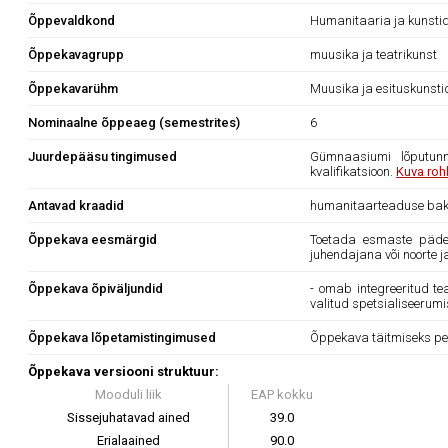
Õppevaldkond
Humanitaaria ja kunsti
Õppekavagrupp
muusika ja teatrikunst
Õppekavarühm
Muusika ja esituskunsti
Nominaalne õppeaeg (semestrites)
6
Juurdepääsu tingimused
Gümnaasiumi lõputunn
kvalifikatsioon.
Kuva roh
Antavad kraadid
humanitaarteaduse bak
Õppekava eesmärgid
Toetada esmaste pädevu
juhendajana või noorte j
Õppekava õpiväljundid
- omab integreeritud te
valitud spetsialiseerum
Õppekava lõpetamistingimused
Õppekava täitmiseks pe
Õppekava versiooni struktuur:
Mooduli liik
EAP kokku
Sissejuhatavad ained
39.0
Erialaained
90.0