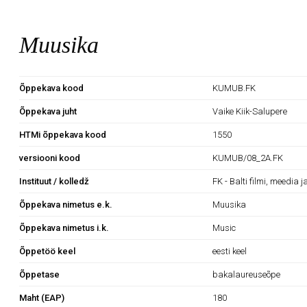
Muusika
Õppekava kood
KUMUB.FK
Õppekava juht
Vaike Kiik-Salupere
HTMi õppekava kood
1550
versiooni kood
KUMUB/08_2A.FK
Instituut / kolledž
FK - Balti filmi, meedia j
Õppekava nimetus e.k.
Muusika
Õppekava nimetus i.k.
Music
Õppetöö keel
eesti keel
Õppetase
bakalaureuseõpe
Maht (EAP)
180