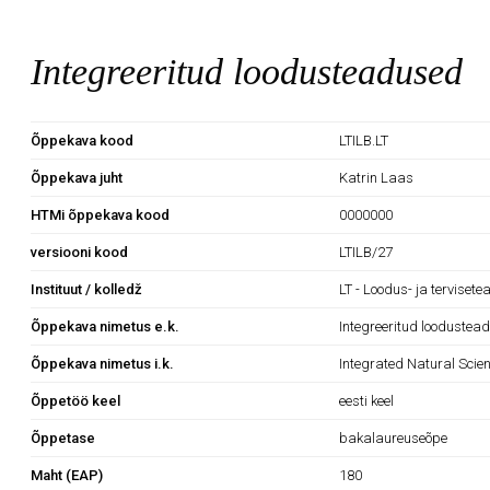
Integreeritud loodusteadused
Õppekava kood
LTILB.LT
Õppekava juht
Katrin Laas
HTMi õppekava kood
0000000
versiooni kood
LTILB/27
Instituut / kolledž
LT - Loodus- ja tervisete
Õppekava nimetus e.k.
Integreeritud loodustea
Õppekava nimetus i.k.
Integrated Natural Scie
Õppetöö keel
eesti keel
Õppetase
bakalaureuseõpe
Maht (EAP)
180