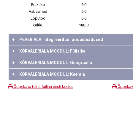
Praktika
6.0
Vabaained
6.0
Lõputöö
6.0
Kokku
180.0
+
PEAERIALA: Integreeritud loodusteadused
+
KÕRVALERIALA MOODUL: Füüsika
+
KÕRVALERIALA MOODUL: Geograafia
+
KÕRVALERIALA MOODUL: Keemia
Õppekava tekstifailina eesti keeles
Õppekava 