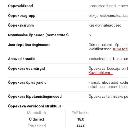
Õppevaldkond
Loodusteadused, matema
Õppekavagrupp
bio- ja keskkonnateadu
Õppekavarühm
Keskkonnateadused
Nominaalne õppeaeg (semestrites)
6
Juurdepääsu tingimused
Gümnaasiumi lõputunn
kvalifikatsioon.
Kuva roh
Antavad kraadid
loodusteaduse bakalau
Õppekava eesmärgid
Õppekava lõpetaja on l
Kuva rohkem...
Õppekava õpiväljundid
- omab ülevaadet loodu
oskab luua seoseid nend
Õppekava lõpetamistingimused
Õppekava täitmiseks pe
Õppekava versiooni struktuur:
Mooduli liik
EAP kokku
Üldained
18.0
Erialaained
144.0