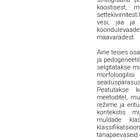
koostisest, 
settekivimitest
vesi, jää ja
koondülevaade
maavaradest.
Aine teises osa
ja pedogeneeti
selgitatakse mu
morfoloogilis
seaduspärasus
Peatutakse k
meetoditel, mu
režiime ja erit
kontekstis m
muldade klas
klassifikatsio
tänapäevaseid