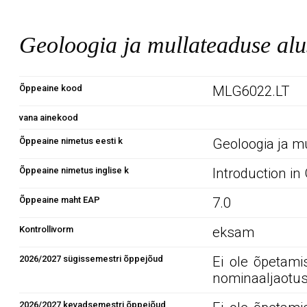
Geoloogia ja mullateaduse a
Õppeaine kood
MLG6022.LT
vana ainekood
Õppeaine nimetus eesti k
Geoloogia ja m
Õppeaine nimetus inglise k
Introduction in
Õppeaine maht EAP
7.0
Kontrollivorm
eksam
2026/2027 sügissemestri õppejõud
Ei ole õpetami
nominaaljaotus
2026/2027 kevadsemestri õppejõud