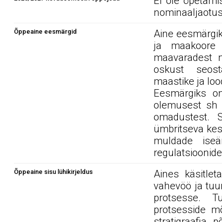
Ei ole õpetami
nominaaljaotus
Õppeaine eesmärgid
Aine eesmärgi
ja maakoore a
maavaradest ni
oskust seost
maastike ja lo
Eesmärgiks on
olemusest sh f
omadustest. S
ümbritseva kes
muldade iseär
regulatsioonide
Õppeaine sisu lühikirjeldus
Aines käsitle
vahevöö ja tuu
protsesse. Tu
protsesside m
stratigraafia 