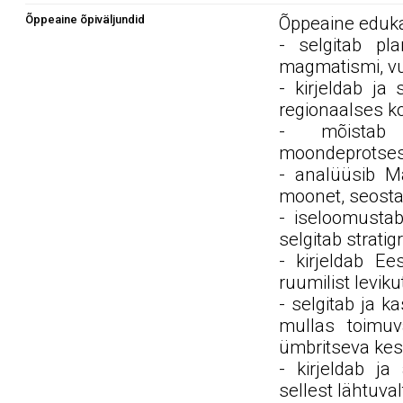
Õppeaine õpiväljundid
Õppeaine edukal
- selgitab pl
magmatismi, vu
- kirjeldab ja
regionaalses ko
- mõistab 
moondeprotsess
- analüüsib Ma
moonet, seostad
- iseloomustab
selgitab stratig
- kirjeldab Ees
ruumilist leviku
- selgitab ja k
mullas toimuv
ümbritseva kes
- kirjeldab ja
sellest lähtuv