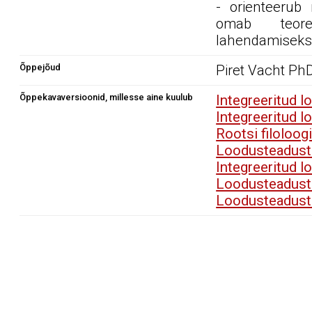
- orienteerub 
omab teoree
lahendamiseks
Õppejõud
Piret Vacht P
Õppekavaversioonid, millesse aine kuulub
Integreeritud 
Integreeritud 
Rootsi filoloo
Loodusteadust
Integreeritud 
Loodusteadust
Loodusteadust