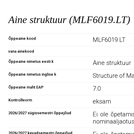
Aine struktuur (MLF6019.LT)
Õppeaine kood
MLF6019.LT
vana ainekood
Õppeaine nimetus eesti k
Aine struktuur
Õppeaine nimetus inglise k
Structure of Ma
Õppeaine maht EAP
7.0
Kontrollivorm
eksam
2026/2027 sügissemestri õppejõud
Ei ole õpetami
nominaaljaotus
2026/2027 kevadsemestri õppejõud