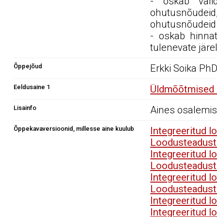
- oskab vali
ohutusnõudeid
ohutusnõudeid r
- oskab hinnat
tulenevate järe
Õppejõud
Erkki Soika P
Eeldusaine 1
Üldmõõtmised 
Lisainfo
Aines osalemis
Õppekavaversioonid, millesse aine kuulub
Integreeritud 
Loodusteadust
Integreeritud 
Loodusteadust
Integreeritud 
Loodusteadust
Integreeritud 
Integreeritud 