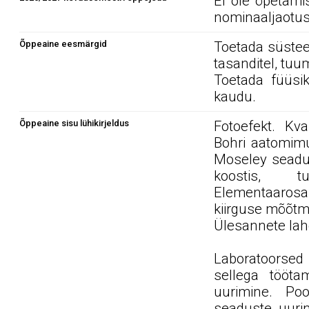
Ei ole õpetami
nominaaljaotus
Õppeaine eesmärgid
Toetada süstee
tasanditel, tuum
Toetada füüsik
kaudu.
Õppeaine sisu lühikirjeldus
Fotoefekt. Kv
Bohri aatomimu
Moseley seadus
koostis, tu
Elementaarosak
kiirguse mõõtmi
Ülesannete la
Laboratoorsed 
sellega tööta
uurimine. Poo
seaduste uurim