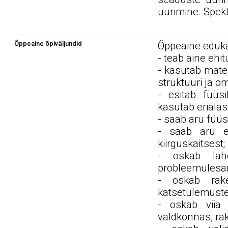
uurimine. Spek
Õppeaine õpiväljundid
Õppeaine edukal
- teab aine ehi
- kasutab matem
struktuuri ja 
- esitab füüsi
kasutab erialas
- saab aru füüs
- saab aru er
kiirguskaitsest;
- oskab lahe
probleemülesan
- oskab rake
katsetulemuste 
- oskab viia 
valdkonnas, ra