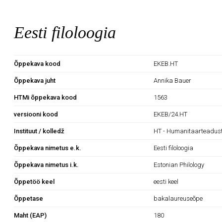
Eesti filoloogia
Õppekava kood
EKEB.HT
Õppekava juht
Annika Bauer
HTMi õppekava kood
1563
versiooni kood
EKEB/24.HT
Instituut / kolledž
HT - Humanitaarteaduste
Õppekava nimetus e.k.
Eesti filoloogia
Õppekava nimetus i.k.
Estonian Philology
Õppetöö keel
eesti keel
Õppetase
bakalaureuseõpe
Maht (EAP)
180