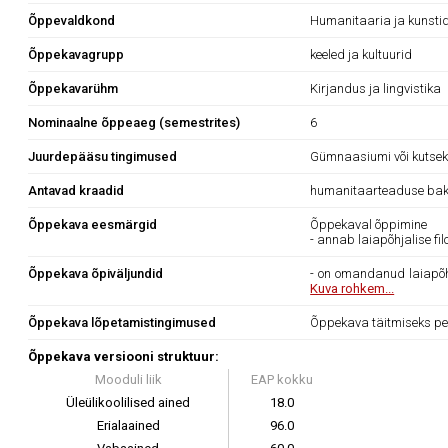
Õppevaldkond
Humanitaaria ja kunsti
Õppekavagrupp
keeled ja kultuurid
Õppekavarühm
Kirjandus ja lingvistika
Nominaalne õppeaeg (semestrites)
6
Juurdepääsu tingimused
Gümnaasiumi või kutsekes
Antavad kraadid
humanitaarteaduse bak
Õppekava eesmärgid
Õppekaval õppimine
- annab laiapõhjalise fil
Õppekava õpiväljundid
- on omandanud laiapõhja
Kuva rohkem...
Õppekava lõpetamistingimused
Õppekava täitmiseks pe
Õppekava versiooni struktuur:
Mooduli liik
EAP kokku
Üleülikoolilised ained
18.0
Erialaained
96.0