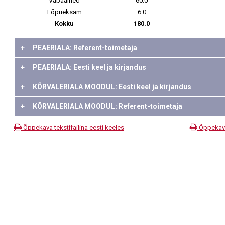
Vabaained
60.0
Lõpueksam
6.0
Kokku
180.0
+
PEAERIALA: Referent-toimetaja
+
PEAERIALA: Eesti keel ja kirjandus
+
KÕRVALERIALA MOODUL: Eesti keel ja kirjandus
+
KÕRVALERIALA MOODUL: Referent-toimetaja
Õppekava tekstifailina eesti keeles
Õppekava 