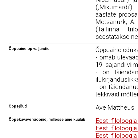
(„Mikumärdi“). 
aastate proosa
Metsanurk, A. 
(Tallinna tri
seostatakse nei
Õppeaine õpiväljundid
Õppeaine edukal
- omab ülevaad
19. sajandi vii
- on täiendan
ilukirjanduslikk
- on täiendanud
tekkivaid mõttei
Õppejõud
Ave Mattheus
Õppekavaversioonid, millesse aine kuulub
Eesti filoloogi
Eesti filoloogi
Eesti filoloogi