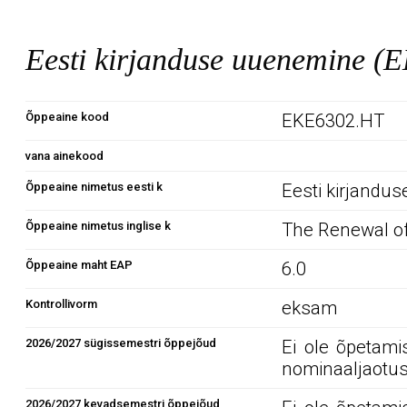
Eesti kirjanduse uuenemine 
Õppeaine kood
EKE6302.HT
vana ainekood
Õppeaine nimetus eesti k
Eesti kirjandu
Õppeaine nimetus inglise k
The Renewal of
Õppeaine maht EAP
6.0
Kontrollivorm
eksam
2026/2027 sügissemestri õppejõud
Ei ole õpetami
nominaaljaotus
2026/2027 kevadsemestri õppejõud