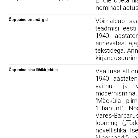
Ei ole õpetami
nominaaljaotus
Õppeaine eesmärgid
Võimaldab saa
teadmisi eesti
1940. aastaten
erinevatest aja
tekstidega. Ann
kirjandusuurim
Õppeaine sisu lühikirjeldus
Vaatluse all on
1940. aastaten
vaimu- ja võ
modernismina. E
“Mäeküla piim
“Libahunt”. No
Vares-Barbaru
looming („Tõd
novellistika. Is
Nipernaadi“) j