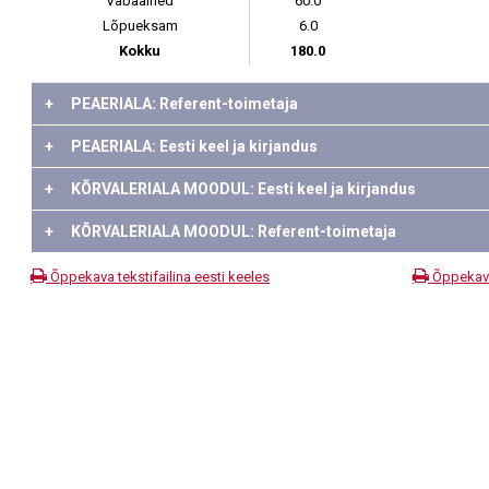
Vabaained
60.0
Lõpueksam
6.0
Kokku
180.0
+
PEAERIALA: Referent-toimetaja
+
PEAERIALA: Eesti keel ja kirjandus
+
KÕRVALERIALA MOODUL: Eesti keel ja kirjandus
+
KÕRVALERIALA MOODUL: Referent-toimetaja
Õppekava tekstifailina eesti keeles
Õppekava 