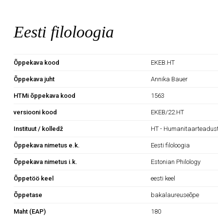
Eesti filoloogia
Õppekava kood
EKEB.HT
Õppekava juht
Annika Bauer
HTMi õppekava kood
1563
versiooni kood
EKEB/22.HT
Instituut / kolledž
HT - Humanitaarteaduste
Õppekava nimetus e.k.
Eesti filoloogia
Õppekava nimetus i.k.
Estonian Philology
Õppetöö keel
eesti keel
Õppetase
bakalaureuseõpe
Maht (EAP)
180