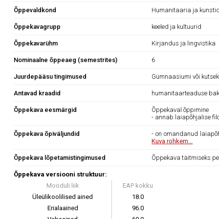
Õppevaldkond
Humanitaaria ja kunsti
Õppekavagrupp
keeled ja kultuurid
Õppekavarühm
Kirjandus ja lingvistika
Nominaalne õppeaeg (semestrites)
6
Juurdepääsu tingimused
Gümnaasiumi või kutsekes
Antavad kraadid
humanitaarteaduse bak
Õppekava eesmärgid
Õppekaval õppimine
- annab laiapõhjalise fil
Õppekava õpiväljundid
- on omandanud laiapõhja
Kuva rohkem...
Õppekava lõpetamistingimused
Õppekava täitmiseks pe
Õppekava versiooni struktuur:
Mooduli liik
EAP kokku
Üleülikoolilised ained
18.0
Erialaained
96.0