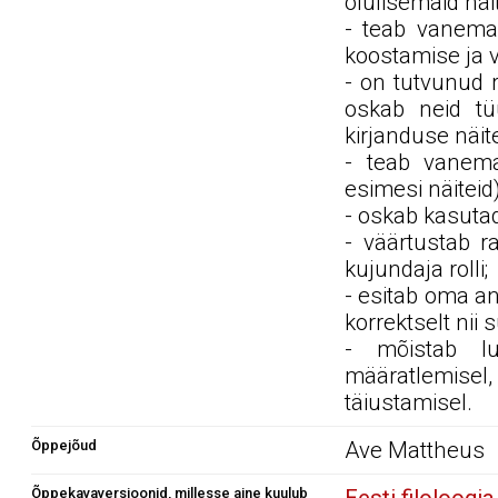
olulisemaid näit
- teab vanema 
koostamise ja 
- on tutvunud 
oskab neid tüü
kirjanduse näite
- teab vanema 
esimesi näiteid
- oskab kasuta
- väärtustab r
kujundaja rolli;
- esitab oma an
korrektselt nii 
- mõistab lu
määratlemise
täiustamisel.
Õppejõud
Ave Mattheus
Õppekavaversioonid, millesse aine kuulub