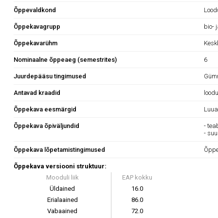
Õppevaldkond
Lood
Õppekavagrupp
bio-
Õppekavarühm
Kesk
Nominaalne õppeaeg (semestrites)
6
Juurdepääsu tingimused
Gümn
Antavad kraadid
lood
Õppekava eesmärgid
Luua
Õppekava õpiväljundid
- tea
- su
Õppekava lõpetamistingimused
Õppe
Õppekava versiooni struktuur:
Mooduli liik
EAP kokku
Üldained
16.0
Erialaained
86.0
Vabaained
72.0