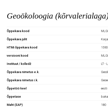
Geoökoloogia (kõrvalerialaga
Õppekava kood
MLGB
Õppekava juht
Kaij
HTMi õppekava kood
1593
versiooni kood
MLGB
Instituut / kolledž
LT - 
Õppekava nimetus e.k.
Geoö
Õppekava nimetus i.k.
Geoec
Õppetöö keel
eesti
Õppetase
baka
Maht (EAP)
180