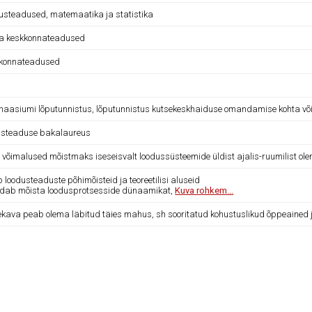
usteadused, matemaatika ja statistika
 ja keskkonnateadused
konnateadused
aasiumi lõputunnistus, lõputunnistus kutsekeskhaiduse omandamise kohta või n
usteaduse bakalaureus
 võimalused mõistmaks iseseisvalt loodussüsteemide üldist ajalis-ruumilist ol
b loodusteaduste põhimõisteid ja teoreetilisi aluseid
udab mõista loodusprotsesside dünaamikat,
Kuva rohkem...
kava peab olema läbitud täies mahus, sh sooritatud kohustuslikud õppeained ja