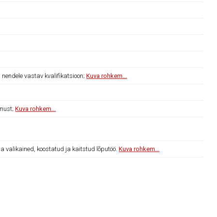
endele vastav kvalifikatsioon;
Kuva rohkem...
emust;
Kuva rohkem...
 valikained, koostatud ja kaitstud lõputöö.
Kuva rohkem...