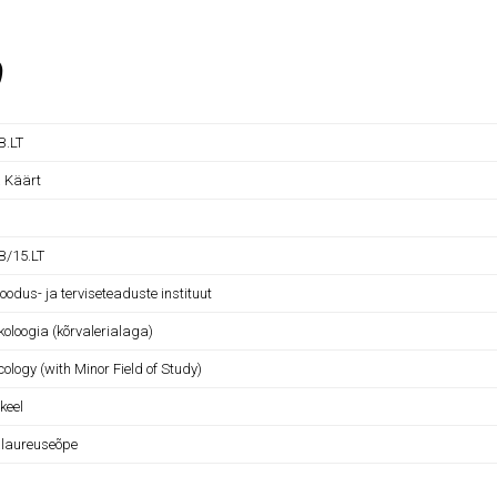
)
.LT
a Käärt
/15.LT
Loodus- ja terviseteaduste instituut
koloogia (kõrvalerialaga)
ology (with Minor Field of Study)
 keel
laureuseõpe