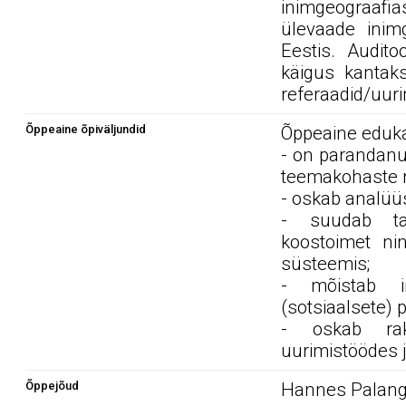
inimgeograaf
ülevaade inimg
Eestis. Audito
käigus kantaks
referaadid/uur
Õppeaine õpiväljundid
Õppeaine edukal
- on parandanud
teemakohaste r
- oskab analüüs
- suudab taj
koostoimet ni
süsteemis;
- mõistab in
(sotsiaalsete) 
- oskab rak
uurimistöödes j
Õppejõud
Hannes Palan