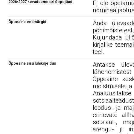
2026/2027 kevadsemestri õppejõud
Ei ole õpetami
nominaaljaotus
Õppeaine eesmärgid
Anda ülevaad
põhimõistetes
Kujundada üliõ
kirjalike teem
teel.
Õppeaine sisu lühikirjeldus
Antakse üleva
lähenemistest
Õppeaine kes
mõistmisele ja
Analüüsitakse
sotsiaalteadu
loodus- ja ma
erinevate allh
sotsiaal-, maj
arengu- jt in