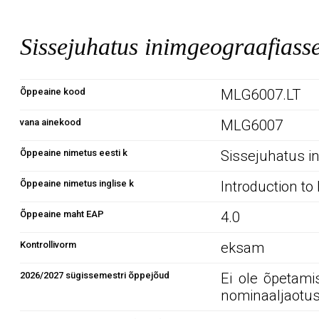
Sissejuhatus inimgeograafias
Õppeaine kood
MLG6007.LT
vana ainekood
MLG6007
Õppeaine nimetus eesti k
Sissejuhatus i
Õppeaine nimetus inglise k
Introduction 
Õppeaine maht EAP
4.0
Kontrollivorm
eksam
2026/2027 sügissemestri õppejõud
Ei ole õpetami
nominaaljaotus