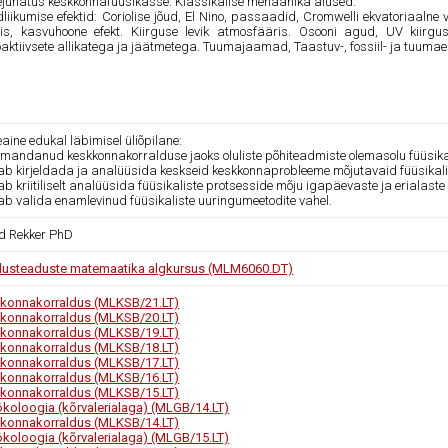
ejuhatus keskkonnafüüsikasse. Klassikalise mehaanika alused.
dliikumise efektid: Coriolise jõud, El Nino, passaadid, Cromwelli ekvatoriaa
tis, kasvuhoone efekt. Kiirguse levik atmosfääris. Osooni agud, UV kiirgus
oaktiivsete allikatega ja jäätmetega. Tuumajaamad, Taastuv-, fossiil- ja tuumae
ine edukal läbimisel üliõpilane:
 omandanud keskkonnakorralduse jaoks oluliste põhiteadmiste olemasolu füüsika
kab kirjeldada ja analüüsida keskseid keskkonnaprobleeme mõjutavaid füüsikali
ab kriitiliselt analüüsida füüsikaliste protsesside mõju igapäevaste ja erialas
kab valida enamlevinud füüsikaliste uuringumeetodite vahel.
id Rekker PhD
usteaduste matemaatika algkursus (MLM6060.DT)
konnakorraldus (MLKSB/21.LT)
konnakorraldus (MLKSB/20.LT)
konnakorraldus (MLKSB/19.LT)
konnakorraldus (MLKSB/18.LT)
konnakorraldus (MLKSB/17.LT)
konnakorraldus (MLKSB/16.LT)
konnakorraldus (MLKSB/15.LT)
koloogia (kõrvalerialaga) (MLGB/14.LT)
konnakorraldus (MLKSB/14.LT)
koloogia (kõrvalerialaga) (MLGB/15.LT)