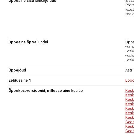
Õppeaine sisu lühikirjeldus
Siss
Pöör
koos
radi
Õppeaine õpiväljundid
Õppea
- on
- os
- osk
- os
Õppejõud
Astr
Eeldusaine 1
Lood
Õppekavaversioonid, millesse aine kuulub
Kesk
Kesk
Kesk
Kesk
Kesk
Kesk
Kesk
Geoö
Kesk
Geoö