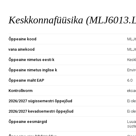
Keskkonnafüüsika (MLJ6013.
Õppeaine kood
MLJ6
vana ainekood
MLJ
Õppeaine nimetus eesti k
Kesk
Õppeaine nimetus inglise k
Envi
Õppeaine maht EAP
6.0
Kontrollivorm
eks
2026/2027 sügissemestri õppejõud
Ei ol
2026/2027 kevadsemestri õppejõud
Ei ol
Õppeaine eesmärgid
Luua
süst