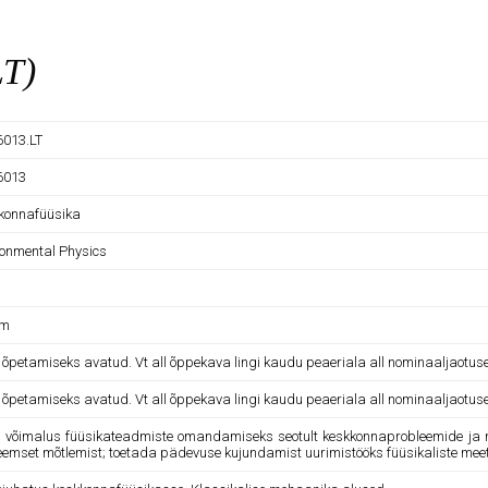
LT)
013.LT
6013
konnafüüsika
ronmental Physics
am
e õpetamiseks avatud. Vt all õppekava lingi kaudu peaeriala all nominaaljaotus
e õpetamiseks avatud. Vt all õppekava lingi kaudu peaeriala all nominaaljaotus
 võimalus füüsikateadmiste omandamiseks seotult keskkonnaprobleemide ja nend
eemset mõtlemist; toetada pädevuse kujundamist uurimistööks füüsikaliste me