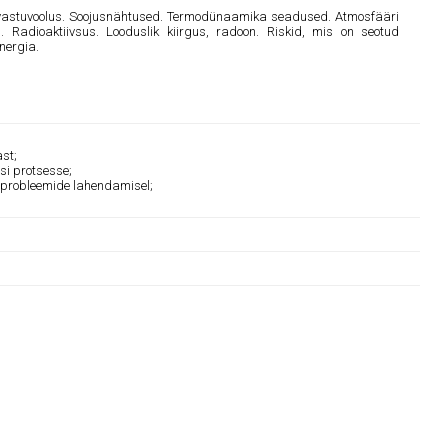
lne vastuvoolus. Soojusnähtused. Termodünaamika seadused. Atmosfääri
. Radioaktiivsus. Looduslik kiirgus, radoon. Riskid, mis on seotud
nergia.
st;
si protsesse;
te probleemide lahendamisel;