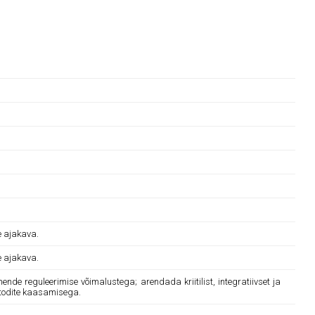
e ajakava.
e ajakava.
e reguleerimise võimalustega; arendada kriitilist, integratiivset ja
etodite kaasamisega.