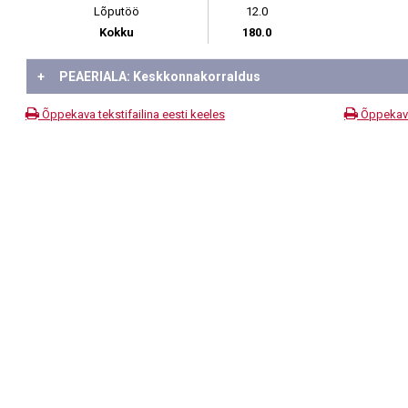
Lõputöö
12.0
Kokku
180.0
+
PEAERIALA: Keskkonnakorraldus
Õppekava tekstifailina eesti keeles
Õppekava 