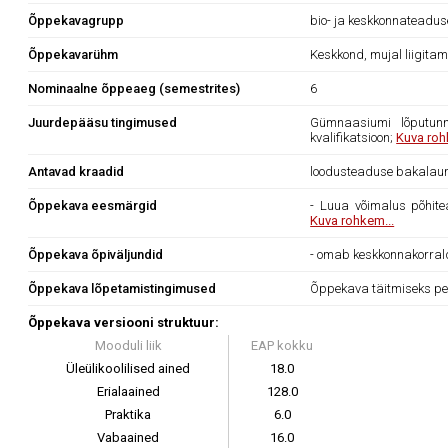
Õppekavagrupp
bio- ja keskkonnateadu
Õppekavarühm
Keskkond, mujal liigita
Nominaalne õppeaeg (semestrites)
6
Juurdepääsu tingimused
Gümnaasiumi lõputunn
kvalifikatsioon;
Kuva roh
Antavad kraadid
loodusteaduse bakalau
Õppekava eesmärgid
- Luua võimalus põhit
Kuva rohkem...
Õppekava õpiväljundid
- omab keskkonnakorrald
Õppekava lõpetamistingimused
Õppekava täitmiseks pe
Õppekava versiooni struktuur:
Mooduli liik
EAP kokku
Üleülikoolilised ained
18.0
Erialaained
128.0
Praktika
6.0
Vabaained
16.0