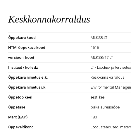
Keskkonnakorraldus
Õppekava kood
MLKSB.LT
HTMi õppekava kood
1616
versiooni kood
MLKSB/17.LT
Instituut / kolledž
LT - Loodus- ja tervisete
Õppekava nimetus e.k.
Keskkonnakorraldus
Õppekava nimetus i.k.
Environmental Manage
Õppetöö keel
eesti keel
Õppetase
bakalaureuseõpe
Maht (EAP)
180
Õppevaldkond
Loodusteadused, matema