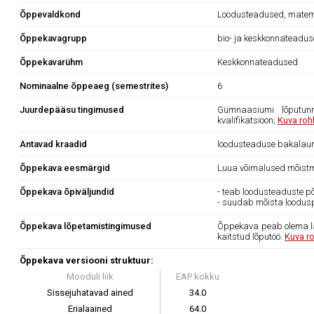
Õppevaldkond
Loodusteadused, matema
Õppekavagrupp
bio- ja keskkonnateadu
Õppekavarühm
Keskkonnateadused
Nominaalne õppeaeg (semestrites)
6
Juurdepääsu tingimused
Gümnaasiumi lõputunn
kvalifikatsioon;
Kuva roh
Antavad kraadid
loodusteaduse bakalau
Õppekava eesmärgid
Luua võimalused mõistma
Õppekava õpiväljundid
- teab loodusteaduste põh
- suudab mõista loodus
Õppekava lõpetamistingimused
Õppekava peab olema läb
kaitstud lõputöö.
Kuva r
Õppekava versiooni struktuur:
Mooduli liik
EAP kokku
Sissejuhatavad ained
34.0
Erialaained
64.0