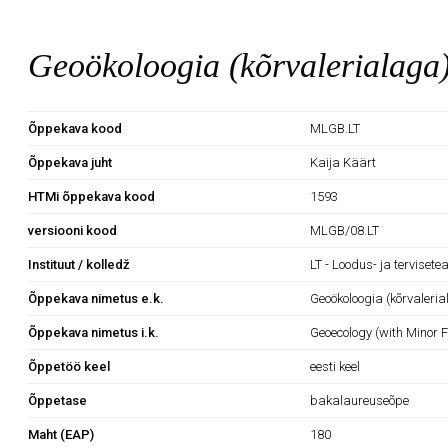
Geoökoloogia (kõrvalerialaga
Õppekava kood
MLGB.LT
Õppekava juht
Kaija Käärt
HTMi õppekava kood
1593
versiooni kood
MLGB/08.LT
Instituut / kolledž
LT - Loodus- ja tervisete
Õppekava nimetus e.k.
Geoökoloogia (kõrvaleri
Õppekava nimetus i.k.
Geoecology (with Minor F
Õppetöö keel
eesti keel
Õppetase
bakalaureuseõpe
Maht (EAP)
180