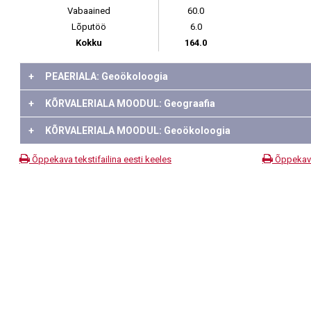
Vabaained
60.0
Lõputöö
6.0
Kokku
164.0
+
PEAERIALA: Geoökoloogia
+
KÕRVALERIALA MOODUL: Geograafia
+
KÕRVALERIALA MOODUL: Geoökoloogia
Õppekava tekstifailina eesti keeles
Õppekava 