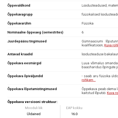
Õppevaldkond
Loodusteadused, matema
Õppekavagrupp
füüsikalised loodustea
Õppekavarühm
Füüsika
Nominaalne õppeaeg (semestrites)
6
Juurdepääsu tingimused
Gümnaasiumi lõputunn
kvalifikatsioon;
Kuva roh
Antavad kraadid
loodusteaduse bakalau
Õppekava eesmärgid
Luua võimalus omandada
baasharidus õpingute j
Õppekava õpiväljundid
- saab aru füüsika üldis
rohkem...
Õppekava lõpetamistingimused
Õppekava peab olema läb
kaitstud lõputöö.
Kuva r
Õppekava versiooni struktuur:
Mooduli liik
EAP kokku
Üldained
16.0