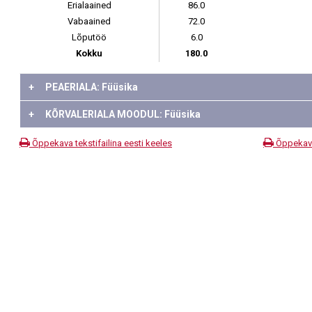
Erialaained
86.0
Vabaained
72.0
Lõputöö
6.0
Kokku
180.0
+
PEAERIALA: Füüsika
+
KÕRVALERIALA MOODUL: Füüsika
Õppekava tekstifailina eesti keeles
Õppekava 