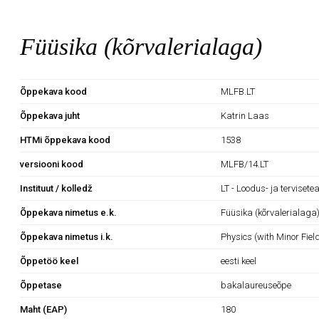
Füüsika (kõrvalerialaga)
Õppekava kood
MLFB.LT
Õppekava juht
Katrin Laas
HTMi õppekava kood
1538
versiooni kood
MLFB/14.LT
Instituut / kolledž
LT - Loodus- ja tervisete
Õppekava nimetus e.k.
Füüsika (kõrvalerialaga
Õppekava nimetus i.k.
Physics (with Minor Fiel
Õppetöö keel
eesti keel
Õppetase
bakalaureuseõpe
Maht (EAP)
180