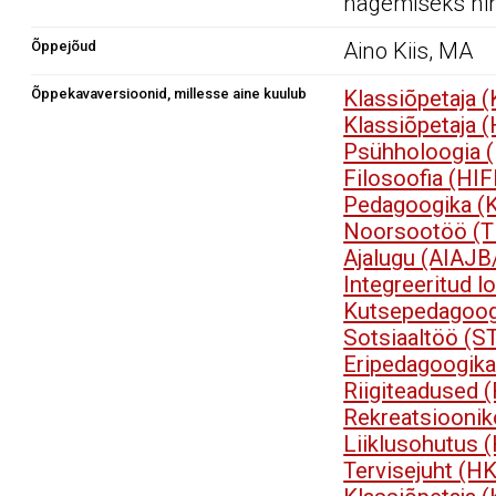
nägemiseks nin
Õppejõud
Aino Kiis, MA
Õppekavaversioonid, millesse aine kuulub
Klassiõpetaja 
Klassiõpetaja 
Psühholoogia 
Filosoofia (HI
Pedagoogika (
Noorsootöö (
Ajalugu (AIAJB
Integreeritud 
Kutsepedagoog
Sotsiaaltöö (S
Eripedagoogik
Riigiteadused 
Rekreatsioonik
Liiklusohutus
Tervisejuht (H