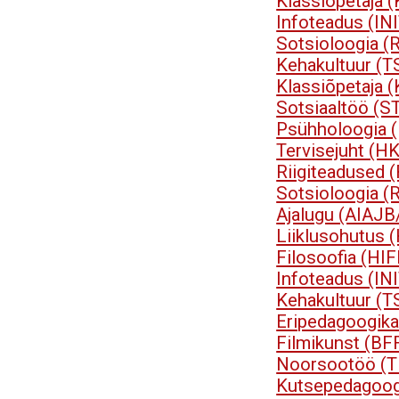
Klassiõpetaja 
Infoteadus (IN
Sotsioloogia 
Kehakultuur (T
Klassiõpetaja 
Sotsiaaltöö (S
Psühholoogia 
Tervisejuht (H
Riigiteadused 
Sotsioloogia 
Ajalugu (AIAJB
Liiklusohutus
Filosoofia (HI
Infoteadus (IN
Kehakultuur (T
Eripedagoogik
Filmikunst (BF
Noorsootöö (
Kutsepedagoog