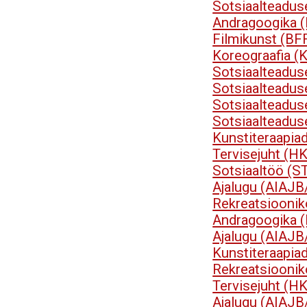
Sotsiaalteadu
Andragoogika 
Filmikunst (BF
Koreograafia 
Sotsiaalteadu
Sotsiaalteadu
Sotsiaalteadu
Sotsiaalteadu
Kunstiteraapia
Tervisejuht (H
Sotsiaaltöö (S
Ajalugu (AIAJB
Rekreatsioonik
Andragoogika 
Ajalugu (AIAJB
Kunstiteraapia
Rekreatsioonik
Tervisejuht (H
Ajalugu (AIAJB