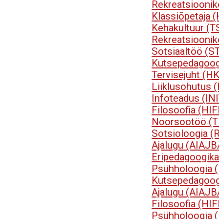
Rekreatsioonik
Klassiõpetaja 
Kehakultuur (T
Rekreatsioonik
Sotsiaaltöö (S
Kutsepedagoog
Tervisejuht (H
Liiklusohutus
Infoteadus (IN
Filosoofia (HI
Noorsootöö (
Sotsioloogia 
Ajalugu (AIAJB
Eripedagoogik
Psühholoogia 
Kutsepedagoog
Ajalugu (AIAJB
Filosoofia (HI
Psühholoogia 