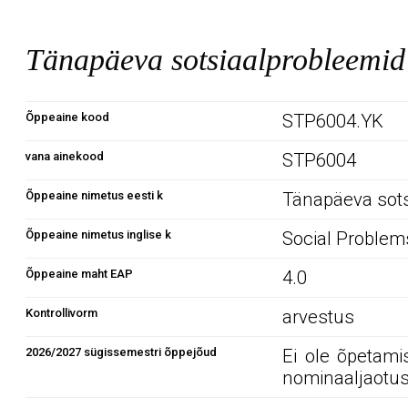
Tänapäeva sotsiaalprobleemi
Õppeaine kood
STP6004.YK
vana ainekood
STP6004
Õppeaine nimetus eesti k
Tänapäeva sots
Õppeaine nimetus inglise k
Social Problem
Õppeaine maht EAP
4.0
Kontrollivorm
arvestus
2026/2027 sügissemestri õppejõud
Ei ole õpetami
nominaaljaotus