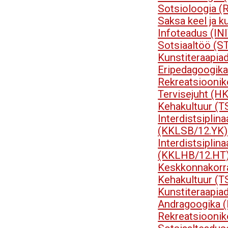
Sotsioloogia 
Saksa keel ja 
Infoteadus (IN
Sotsiaaltöö (S
Kunstiteraapia
Eripedagoogik
Rekreatsioonik
Tervisejuht (H
Kehakultuur (T
Interdistsip
(KKLSB/12.YK)
Interdistsip
(KKLHB/12.HT
Keskkonnakorr
Kehakultuur (T
Kunstiteraapia
Andragoogika 
Rekreatsioonik