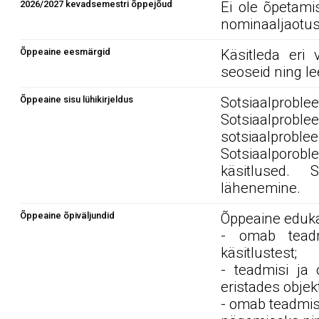
2026/2027 kevadsemestri õppejõud
Ei ole õpetami
nominaaljaotus
Õppeaine eesmärgid
Käsitleda eri 
seoseid ning l
Õppeaine sisu lühikirjeldus
Sotsiaalprob
Sotsiaalproble
sotsiaalprob
Sotsiaalporo
käsitlused. So
lähenemine.
Õppeaine õpiväljundid
Õppeaine edukal
- omab teadmi
käsitlustest;
- teadmisi ja
eristades objekt
- omab teadmis