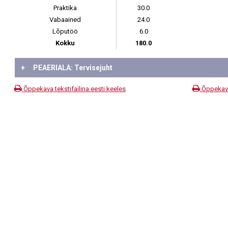
Praktika
30.0
Vabaained
24.0
Lõputöö
6.0
Kokku
180.0
+
PEAERIALA: Tervisejuht
Õppekava tekstifailina eesti keeles
Õppekava 