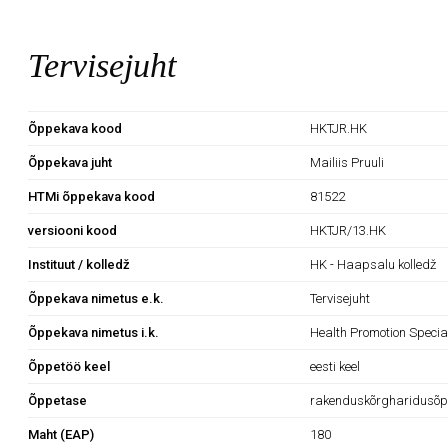
Tervisejuht
Õppekava kood
HKTJR.HK
Õppekava juht
Mailiis Pruuli
HTMi õppekava kood
81522
versiooni kood
HKTJR/13.HK
Instituut / kolledž
HK - Haapsalu kolledž
Õppekava nimetus e.k.
Tervisejuht
Õppekava nimetus i.k.
Health Promotion Special
Õppetöö keel
eesti keel
Õppetase
rakenduskõrgharidusõp
Maht (EAP)
180