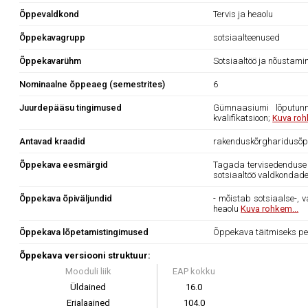
Õppevaldkond
Tervis ja heaolu
Õppekavagrupp
sotsiaalteenused
Õppekavarühm
Sotsiaaltöö ja nõustami
Nominaalne õppeaeg (semestrites)
6
Juurdepääsu tingimused
Gümnaasiumi lõputunn
kvalifikatsioon;
Kuva roh
Antavad kraadid
rakenduskõrgharidusõpp
Õppekava eesmärgid
Tagada tervisedenduse s
sotsiaaltöö valdkondade
Õppekava õpiväljundid
- mõistab sotsiaalse-, v
heaolu
Kuva rohkem...
Õppekava lõpetamistingimused
Õppekava täitmiseks pe
Õppekava versiooni struktuur:
Mooduli liik
EAP kokku
Üldained
16.0
Erialaained
104.0