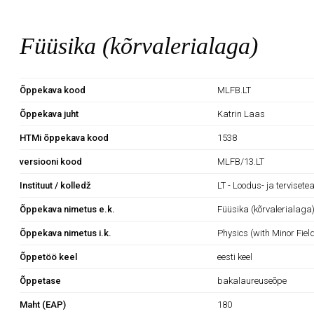
Füüsika (kõrvalerialaga)
Õppekava kood
MLFB.LT
Õppekava juht
Katrin Laas
HTMi õppekava kood
1538
versiooni kood
MLFB/13.LT
Instituut / kolledž
LT - Loodus- ja tervisete
Õppekava nimetus e.k.
Füüsika (kõrvalerialaga
Õppekava nimetus i.k.
Physics (with Minor Fiel
Õppetöö keel
eesti keel
Õppetase
bakalaureuseõpe
Maht (EAP)
180