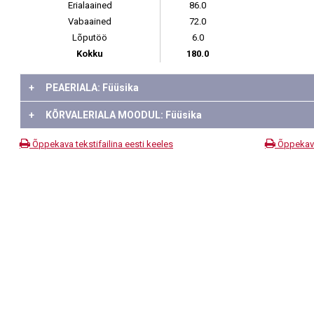
Erialaained
86.0
Vabaained
72.0
Lõputöö
6.0
Kokku
180.0
+
PEAERIALA: Füüsika
+
KÕRVALERIALA MOODUL: Füüsika
Õppekava tekstifailina eesti keeles
Õppekava 