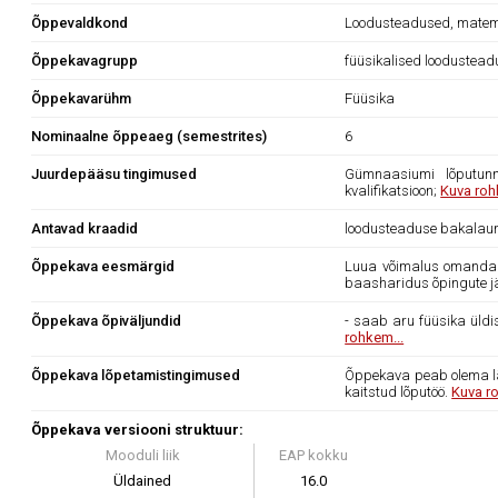
Õppevaldkond
Loodusteadused, matema
Õppekavagrupp
füüsikalised loodustea
Õppekavarühm
Füüsika
Nominaalne õppeaeg (semestrites)
6
Juurdepääsu tingimused
Gümnaasiumi lõputunn
kvalifikatsioon;
Kuva roh
Antavad kraadid
loodusteaduse bakalau
Õppekava eesmärgid
Luua võimalus omandada
baasharidus õpingute j
Õppekava õpiväljundid
- saab aru füüsika üldis
rohkem...
Õppekava lõpetamistingimused
Õppekava peab olema läb
kaitstud lõputöö.
Kuva r
Õppekava versiooni struktuur:
Mooduli liik
EAP kokku
Üldained
16.0