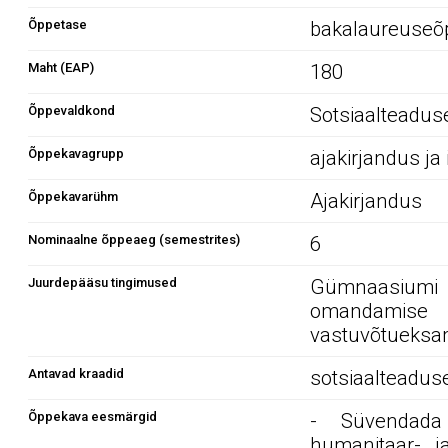
Õppetase
bakalaureuseõ
Maht (EAP)
180
Õppevaldkond
Sotsiaalteaduse
Õppekavagrupp
ajakirjandus ja 
Õppekavarühm
Ajakirjandus
Nominaalne õppeaeg (semestrites)
6
Juurdepääsu tingimused
Gümnaasiumi 
omandamise 
vastuvõtueksam
Antavad kraadid
sotsiaalteadus
Õppekava eesmärgid
- Süvendada 
humanitaar- ja