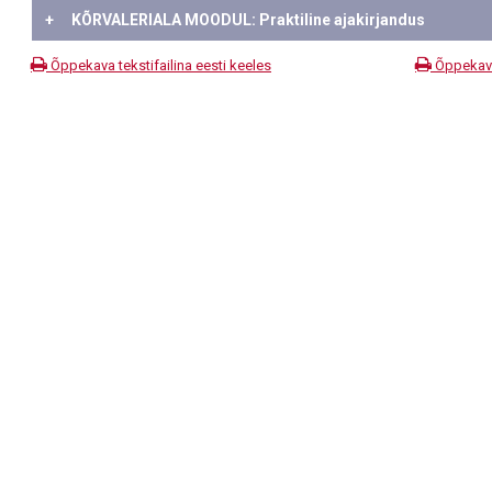
+
KÕRVALERIALA MOODUL: Praktiline ajakirjandus
Õppekava tekstifailina eesti keeles
Õppekava 