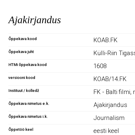
Ajakirjandus
Õppekava kood
KOAB.FK
Õppekava juht
Külli-Riin Tiga
HTMi õppekava kood
1608
versiooni kood
KOAB/14.FK
Instituut / kolledž
FK - Balti filmi
Õppekava nimetus e.k.
Ajakirjandus
Õppekava nimetus i.k.
Journalism
Õppetöö keel
eesti keel