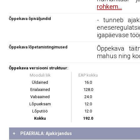
rohkem...
Õppekava õpiväljundid
- tunneb ajaki
eneseregulats
igapäevase töög
Õppekava lõpetamistingimused
Õppekava täit
mahus ning ko
Õppekava versiooni struktuur:
Mooduli liik
EAP kokku
Üldained
16.0
Erialaained
128.0
Vabaained
24.0
Lõpueksam
12.0
Lõputöö
12.0
Kokku
192.0
+
PEAERIALA: Ajakirjandus