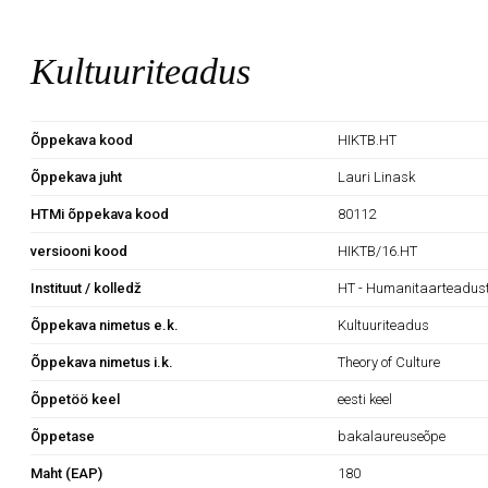
Kultuuriteadus
Õppekava kood
HIKTB.HT
Õppekava juht
Lauri Linask
HTMi õppekava kood
80112
versiooni kood
HIKTB/16.HT
Instituut / kolledž
HT - Humanitaarteaduste
Õppekava nimetus e.k.
Kultuuriteadus
Õppekava nimetus i.k.
Theory of Culture
Õppetöö keel
eesti keel
Õppetase
bakalaureuseõpe
Maht (EAP)
180