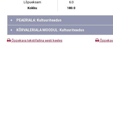
Lõpueksam
6.0
Kokku
180.0
+
PEAERIALA: Kultuuriteadus
+
KÕRVALERIALA MOODUL: Kultuuriteadus
Õppekava tekstifailina eesti keeles
Õppekava 