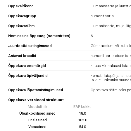
Õppevaldkond
Humanitaaria ja kunsti
Õppekavagrupp
humanitaaria
Õppekavarühm
Humanitaaria, mujal lii
Nominaalne õppeaeg (semestrites)
6
Juurdepääsu tingimused
Gümnaasiumi või kutsekes
Antavad kraadid
humanitaarteaduse bak
Õppekava eesmärgid
- Luua võimalused laiap
Õppekava õpiväljundid
- omab laiapõhjalisi tea
ja kultuurikriitika suun
Õppekava lõpetamistingimused
Õppekava täitmiseks pe
Õppekava versiooni struktuur:
Mooduli liik
EAP kokku
Üleülikoolilised ained
18.0
Erialaained
102.0
Vabaained
54.0