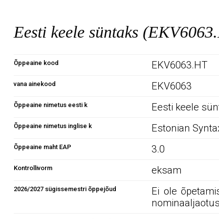
Eesti keele süntaks (EKV6063
Õppeaine kood
EKV6063.HT
vana ainekood
EKV6063
Õppeaine nimetus eesti k
Eesti keele sü
Õppeaine nimetus inglise k
Estonian Synta
Õppeaine maht EAP
3.0
Kontrollivorm
eksam
2026/2027 sügissemestri õppejõud
Ei ole õpetami
nominaaljaotus