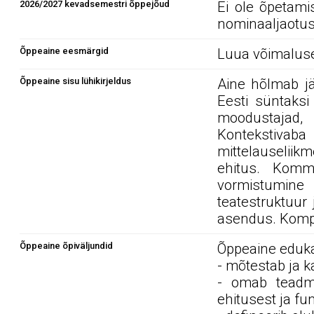
2026/2027 kevadsemestri õppejõud
Ei ole õpetami
nominaaljaotus
Õppeaine eesmärgid
Luua võimalused
Õppeaine sisu lühikirjeldus
Aine hõlmab jär
Eesti süntaksi
moodustajad,
Kontekstivab
mittelauseliik
ehitus. Komm
vormistumine
teatestruktuur j
asendus. Komp
Õppeaine õpiväljundid
Õppeaine edukal
- mõtestab ja k
- omab teadmi
ehitusest ja fu