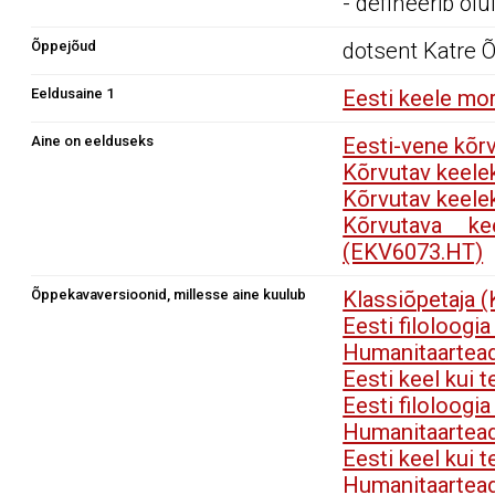
- defineerib olu
Õppejõud
dotsent Katre 
Eeldusaine 1
Eesti keele mo
Aine on eelduseks
Eesti-vene kõr
Kõrvutav keele
Kõrvutav keele
Kõrvutava kee
(EKV6073.HT)
Õppekavaversioonid, millesse aine kuulub
Klassiõpetaja 
Eesti filoloogi
Humanitaartea
Eesti keel kui 
Eesti filoloogi
Humanitaartea
Eesti keel kui 
Humanitaartea