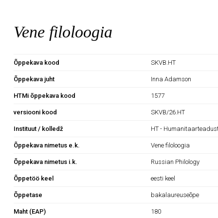
Vene filoloogia
Õppekava kood
SKVB.HT
Õppekava juht
Inna Adamson
HTMi õppekava kood
1577
versiooni kood
SKVB/26.HT
Instituut / kolledž
HT - Humanitaarteaduste
Õppekava nimetus e.k.
Vene filoloogia
Õppekava nimetus i.k.
Russian Philology
Õppetöö keel
eesti keel
Õppetase
bakalaureuseõpe
Maht (EAP)
180