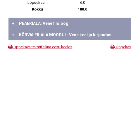
Lõpueksam
6.0
Kokku
180.0
+
PEAERIALA: Vene filoloog
+
KÕRVALERIALA MOODUL: Vene keel ja kirjandus
Õppekava tekstifailina eesti keeles
Õppekava 