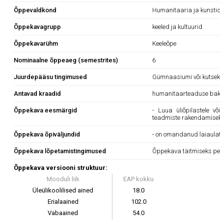
Õppevaldkond
Humanitaaria ja kunsti
Õppekavagrupp
keeled ja kultuurid
Õppekavarühm
Keeleõpe
Nominaalne õppeaeg (semestrites)
6
Juurdepääsu tingimused
Gümnaasiumi või kutsekes
Antavad kraadid
humanitaarteaduse bak
Õppekava eesmärgid
- Luua üliõpilastele v
teadmiste rakendamise
Õppekava õpiväljundid
- on omandanud laiaula
Õppekava lõpetamistingimused
Õppekava täitmiseks pe
Õppekava versiooni struktuur:
Mooduli liik
EAP kokku
Üleülikoolilised ained
18.0
Erialaained
102.0
Vabaained
54.0