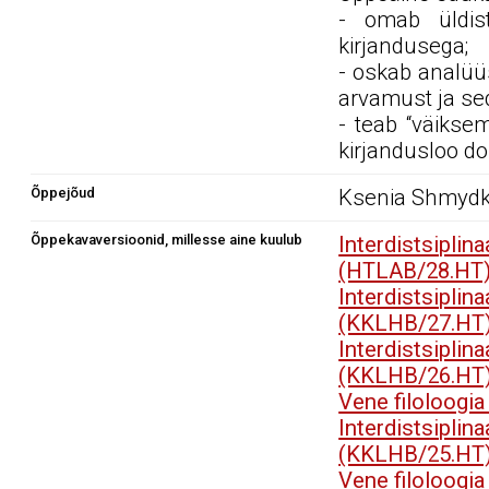
- omab üldis
kirjandusega;
- oskab analüüs
arvamust ja se
- teab “väiksem
kirjandusloo do
Õppejõud
Ksenia Shmyd
Õppekavaversioonid, millesse aine kuulub
Interdistsip
(HTLAB/28.HT
Interdistsip
(KKLHB/27.HT
Interdistsip
(KKLHB/26.HT
Vene filoloogi
Interdistsip
(KKLHB/25.HT
Vene filoloogi