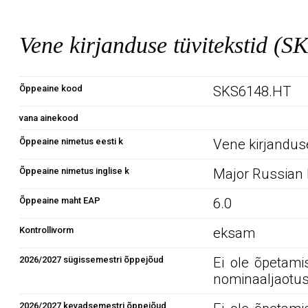
Vene kirjanduse tüvitekstid (
Õppeaine kood
SKS6148.HT
vana ainekood
Õppeaine nimetus eesti k
Vene kirjanduse
Õppeaine nimetus inglise k
Major Russian L
Õppeaine maht EAP
6.0
Kontrollivorm
eksam
2026/2027 sügissemestri õppejõud
Ei ole õpetami
nominaaljaotus
2026/2027 kevadsemestri õppejõud