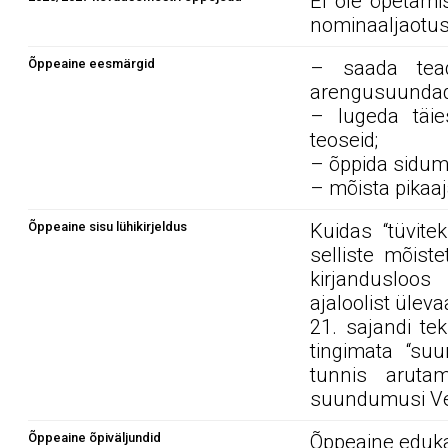
Ei ole õpetami
nominaaljaotus
Õppeaine eesmärgid
– saada tead
arengusuundad
– lugeda täie
teoseid;
– õppida siduma
– mõista pikaaj
Õppeaine sisu lühikirjeldus
Kuidas “tüvite
selliste mõist
kirjandusloos
ajaloolist ülev
21. sajandi tek
tingimata “suu
tunnis aruta
suundumusi Ven
Õppeaine õpiväljundid
Õppeaine edukal