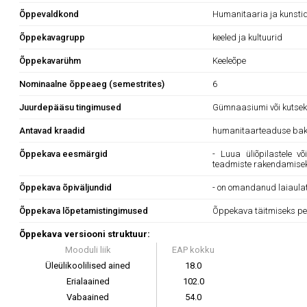
Õppevaldkond
Humanitaaria ja kunsti
Õppekavagrupp
keeled ja kultuurid
Õppekavarühm
Keeleõpe
Nominaalne õppeaeg (semestrites)
6
Juurdepääsu tingimused
Gümnaasiumi või kutsekes
Antavad kraadid
humanitaarteaduse bak
Õppekava eesmärgid
- Luua üliõpilastele v
teadmiste rakendamise
Õppekava õpiväljundid
- on omandanud laiaula
Õppekava lõpetamistingimused
Õppekava täitmiseks pe
Õppekava versiooni struktuur:
Mooduli liik
EAP kokku
Üleülikoolilised ained
18.0
Erialaained
102.0
Vabaained
54.0