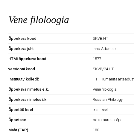
Vene filoloogia
Õppekava kood
SKVB.HT
Õppekava juht
Inna Adamson
HTMi õppekava kood
1577
versiooni kood
SKVB/24.HT
Instituut / kolledž
HT - Humanitaarteaduste
Õppekava nimetus e.k.
Vene filoloogia
Õppekava nimetus i.k.
Russian Philology
Õppetöö keel
eesti keel
Õppetase
bakalaureuseõpe
Maht (EAP)
180