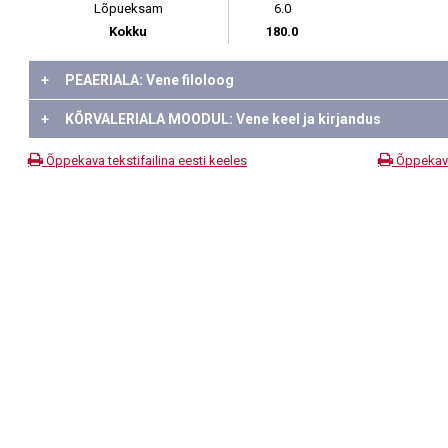
Lõpueksam
6.0
Kokku
180.0
+
PEAERIALA: Vene filoloog
+
KÕRVALERIALA MOODUL: Vene keel ja kirjandus
Õppekava tekstifailina eesti keeles
Õppekava 