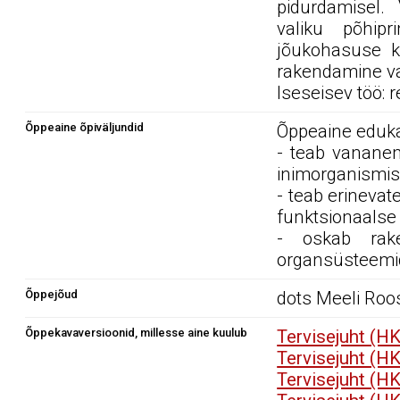
pidurdamisel.
valiku põhipr
jõukohasuse ko
rakendamine va
Iseseisev töö: 
Õppeaine õpiväljundid
Õppeaine edukal
- teab vananem
inimorganismis
- teab erineva
funktsionaalse
- oskab rake
organsüsteemide
Õppejõud
dots Meeli Roo
Õppekavaversioonid, millesse aine kuulub
Tervisejuht (H
Tervisejuht (H
Tervisejuht (H