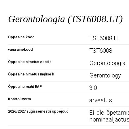
Gerontoloogia (TST6008.LT)
Õppeaine kood
TST6008.LT
vana ainekood
TST6008
Õppeaine nimetus eesti k
Gerontoloogia
Õppeaine nimetus inglise k
Gerontology
Õppeaine maht EAP
3.0
Kontrollivorm
arvestus
2026/2027 sügissemestri õppejõud
Ei ole õpetami
nominaaljaotus