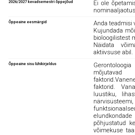
2026/2027 kevadsemestri õppejõud
Ei ole õpetami
nominaaljaotus
Õppeaine eesmärgid
Anda teadmisi v
Kujundada mõis
bioloogilistest
Näidata võim
aktiivsuse abil.
Õppeaine sisu lühikirjeldus
Gerontoloogi
mõjutav
faktorid.Vanen
faktorid. Va
luustiku, lih
närvisüsteemi
funktsionaal
elundkondade
põhjustatud ke
võimekuse taan