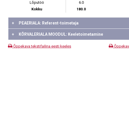
Lõputöö
6.0
Kokku
180.0
+
PEAERIALA: Referent-toimetaja
+
KÕRVALERIALA MOODUL: Keeletoimetamine
Õppekava tekstifailina eesti keeles
Õppekava 