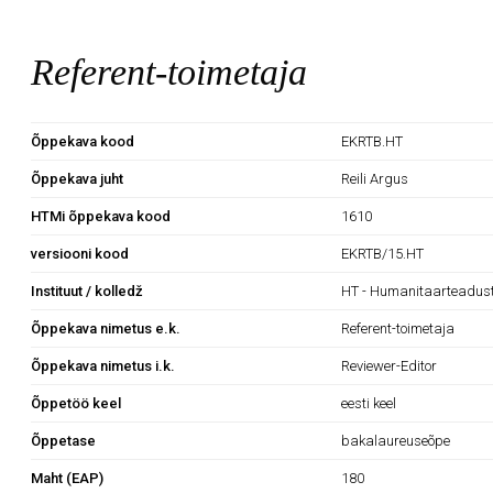
Referent-toimetaja
Õppekava kood
EKRTB.HT
Õppekava juht
Reili Argus
HTMi õppekava kood
1610
versiooni kood
EKRTB/15.HT
Instituut / kolledž
HT - Humanitaarteaduste
Õppekava nimetus e.k.
Referent-toimetaja
Õppekava nimetus i.k.
Reviewer-Editor
Õppetöö keel
eesti keel
Õppetase
bakalaureuseõpe
Maht (EAP)
180