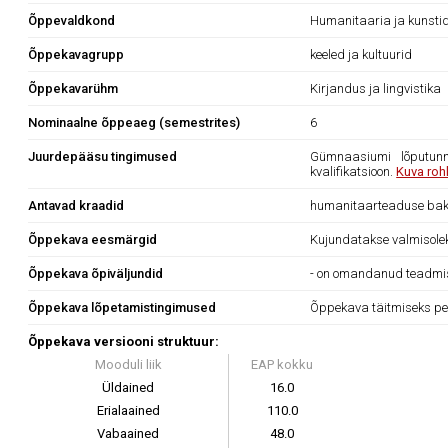
Õppevaldkond
Humanitaaria ja kunsti
Õppekavagrupp
keeled ja kultuurid
Õppekavarühm
Kirjandus ja lingvistika
Nominaalne õppeaeg (semestrites)
6
Juurdepääsu tingimused
Gümnaasiumi lõputunn
kvalifikatsioon.
Kuva roh
Antavad kraadid
humanitaarteaduse bak
Õppekava eesmärgid
Kujundatakse valmisolek
Õppekava õpiväljundid
- on omandanud teadmise
Õppekava lõpetamistingimused
Õppekava täitmiseks pe
Õppekava versiooni struktuur:
Mooduli liik
EAP kokku
Üldained
16.0
Erialaained
110.0
Vabaained
48.0