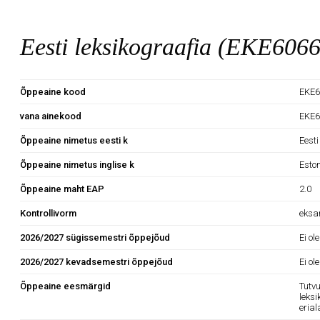
Eesti leksikograafia (EKE606
Õppeaine kood
EKE6
vana ainekood
EKE6
Õppeaine nimetus eesti k
Eesti
Õppeaine nimetus inglise k
Esto
Õppeaine maht EAP
2.0
Kontrollivorm
eks
2026/2027 sügissemestri õppejõud
Ei ol
2026/2027 kevadsemestri õppejõud
Ei ol
Õppeaine eesmärgid
Tutv
leks
erial