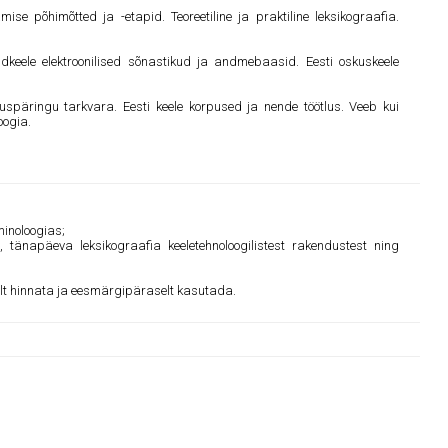
se põhimõtted ja -etapid. Teoreetiline ja praktiline leksikograafia.
üldkeele elektroonilised sõnastikud ja andmebaasid. Eesti oskuskeele
uspäringu tarkvara. Eesti keele korpused ja nende töötlus. Veeb kui
oogia.
minoloogias;
 tänapäeva leksikograafia keeletehnoloogilistest rakendustest ning
liselt hinnata ja eesmärgipäraselt kasutada.