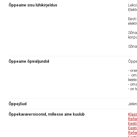
Õppeaine sisu lühikirjeldus
Leks
Elekt
Eest
elek
Sõna
korpu
Sõna
Õppeaine õpiväljundid
Õppea
- ori
- om
keel
- oma
- on 
Õppejõud
Jele
Õppekavaversioonid, millesse aine kuulub
Klas
Refe
Eest
Eest
Refe