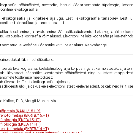
ikograafia põhimõisted, meetodid, harud. Sõnaraamatute tüpoloogia, koostami
rooniline leksikograafia.
i leksikograafia ja kirjakeele ajalugu. Eesti leksikograafia tänapäev. Eesti 
troonilised sõnastikud ja andmebaasid.
stiku koostamine ja avaldamine. Sõnastikusüsteemid. Leksikograafiline korp
s. Korpusleksikograafia võimalused. Elektrooniline leksikograafia ja keeletehnol
raamatud ja keeleõpe. Sõnastike kriitiline analüüs. Rahvahange.
ine edukal läbimisel üliõpilane:
enteerub leksikograafia, keeletehnoloogia ja korpuslingvistika mõistestikus ja ter
ab ülevaadet sõnastike koostamise põhimõtetest ning olulistest etappidest,
eandmete töötlemise meetoditest;
b ülevaadet Eesti leksikograafia ajaloost;
teadlik eesti üld- ja oskuskeele elektroonilistest keelevaradest, oskab neid kriiti
na Kallas, PhD, Margit Maran, MA
siõpetaja (KAKLI/15.HR)
rent-toimetaja (EKRTB/15.HT)
i filoloogia (EKEB/15.HT)
i filoloogia (EKEB/14.HT)
rent-toimetaja (EKRTB/14.HT)