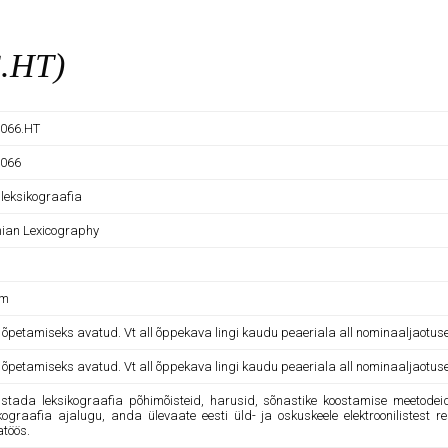
6.HT)
066.HT
066
 leksikograafia
nian Lexicography
am
e õpetamiseks avatud. Vt all õppekava lingi kaudu peaeriala all nominaaljaotus
e õpetamiseks avatud. Vt all õppekava lingi kaudu peaeriala all nominaaljaotus
ustada leksikograafia põhimõisteid, harusid, sõnastike koostamise meetodeid
ikograafia ajalugu, anda ülevaate eesti üld- ja oskuskeele elektroonilistes
atöös.