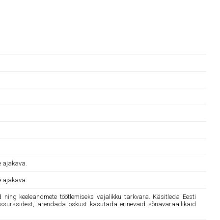
e ajakava.
e ajakava.
 ning keeleandmete töötlemiseks vajalikku tarkvara. Käsitleda Eesti
t ressurssidest, arendada oskust kasutada erinevaid sõnavaraallikaid