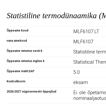
Statistiline termodünaamika 
Õppeaine kood
MLF6107.LT
vana ainekood
MLF6107
Õppeaine nimetus eesti k
Statistiline t
Õppeaine nimetus inglise k
Statistical Th
Õppeaine maht EAP
5.0
Kontrollivorm
eksam
2026/2027 sügissemestri õppejõud
Ei ole õpetami
nominaaljaotus