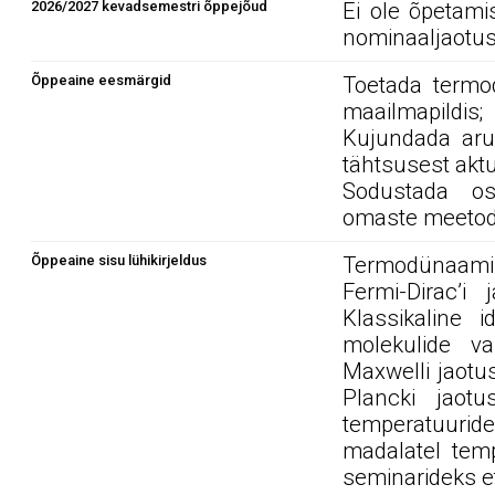
2026/2027 kevadsemestri õppejõud
Ei ole õpetami
nominaaljaotus
Õppeaine eesmärgid
Toetada termod
maailmapildis;
Kujundada aru
tähtsusest aktu
Sodustada osk
omaste meetodi
Õppeaine sisu lühikirjeldus
Termodünaamika 
Fermi-Dirac’i 
Klassikaline 
molekulide v
Maxwelli jaotus
Plancki jaotu
temperatuuride
madalatel temp
seminarideks e