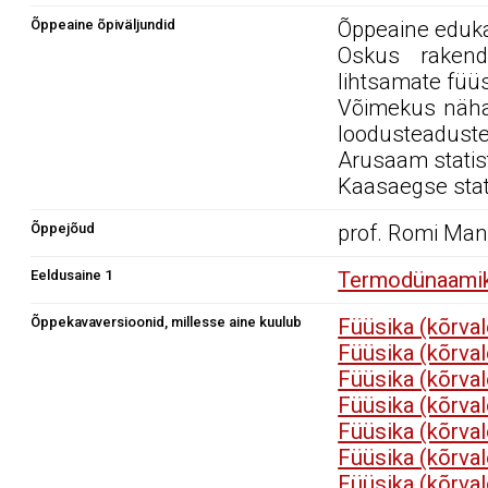
Õppeaine õpiväljundid
Õppeaine edukal
Oskus rakenda
lihtsamate füüs
Võimekus näha t
loodusteaduste
Arusaam statis
Kaasaegse stat
Õppejõud
prof. Romi Mank
Eeldusaine 1
Termodünaamika
Õppekavaversioonid, millesse aine kuulub
Füüsika (kõrva
Füüsika (kõrva
Füüsika (kõrva
Füüsika (kõrva
Füüsika (kõrva
Füüsika (kõrva
Füüsika (kõrva