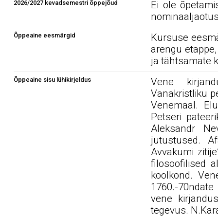
2026/2027 kevadsemestri õppejõud
Ei ole õpetami
nominaaljaotus
Õppeaine eesmärgid
Kursuse eesmär
arengu etappe
ja tähtsamate ki
Õppeaine sisu lühikirjeldus
Vene kirjand
Vanakristliku p
Venemaal. Elul
Petseri pateerik
Aleksandr Nevs
jutustused. Af
Avvakumi zitije
filosoofilised
koolkond. Vene
1760.-70ndate
vene kirjandus
tegevus. N.Kara