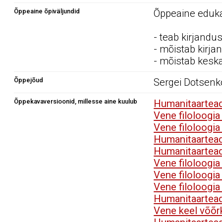
Õppeaine õpiväljundid
Õppeaine edukal
- teab kirjandus
- mõistab kirjan
- mõistab keskaj
Õppejõud
Sergei Dotsenk
Õppekavaversioonid, millesse aine kuulub
Humanitaartea
Vene filoloogi
Vene filoloogi
Humanitaartea
Humanitaartea
Vene filoloogi
Vene filoloogi
Vene filoloogi
Humanitaartea
Vene keel võõr