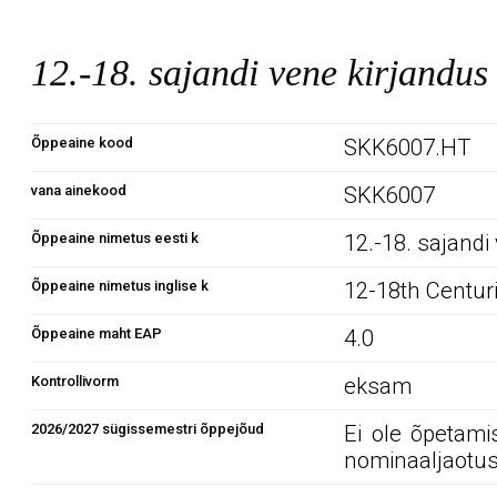
12.-18. sajandi vene kirjand
Õppeaine kood
SKK6007.HT
vana ainekood
SKK6007
Õppeaine nimetus eesti k
12.-18. sajandi
Õppeaine nimetus inglise k
12-18th Centur
Õppeaine maht EAP
4.0
Kontrollivorm
eksam
2026/2027 sügissemestri õppejõud
Ei ole õpetami
nominaaljaotus