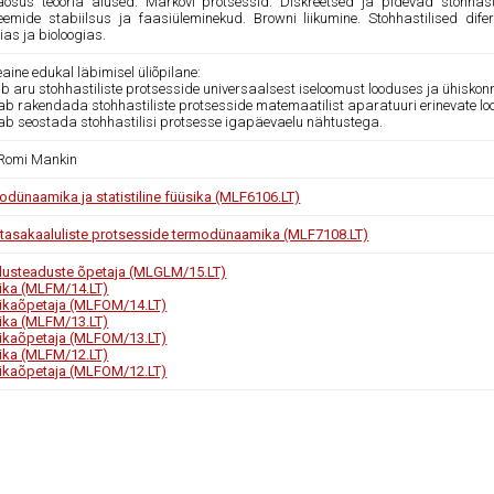
äosus teooria alused. Markovi protsessid. Diskreetsed ja pidevad stohhasti
eemide stabiilsus ja faasiüleminekud. Browni liikumine. Stohhastilised dife
as ja bioloogias.
ine edukal läbimisel üliõpilane:
ab aru stohhastiliste protsesside universaalsest iseloomust looduses ja ühiskon
kab rakendada stohhastiliste protsesside matemaatilist aparatuuri erinevate lo
kab seostada stohhastilisi protsesse igapäevaelu nähtustega.
 Romi Mankin
odünaamika ja statistiline füüsika (MLF6106.LT)
etasakaaluliste protsesside termodünaamika (MLF7108.LT)
usteaduste õpetaja (MLGLM/15.LT)
ika (MLFM/14.LT)
ikaõpetaja (MLFOM/14.LT)
ika (MLFM/13.LT)
ikaõpetaja (MLFOM/13.LT)
ika (MLFM/12.LT)
ikaõpetaja (MLFOM/12.LT)