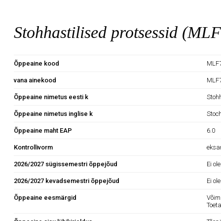
Stohhastilised protsessid (ML
Õppeaine kood
MLF7
vana ainekood
MLF
Õppeaine nimetus eesti k
Stoh
Õppeaine nimetus inglise k
Stoc
Õppeaine maht EAP
6.0
Kontrollivorm
eks
2026/2027 sügissemestri õppejõud
Ei ol
2026/2027 kevadsemestri õppejõud
Ei ol
Õppeaine eesmärgid
Võim
Toet