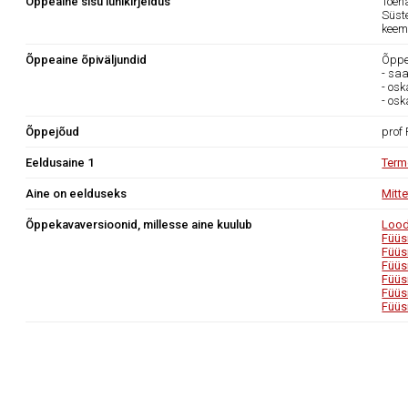
Õppeaine sisu lühikirjeldus
Tõen
Süst
keemi
Õppeaine õpiväljundid
Õppea
- sa
- os
- os
Õppejõud
prof
Eeldusaine 1
Term
Aine on eelduseks
Mitt
Õppekavaversioonid, millesse aine kuulub
Lood
Füüs
Füüs
Füüs
Füüs
Füüs
Füüs