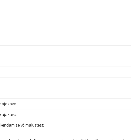
e ajakava.
e ajakava.
rakendamise võimalustest;