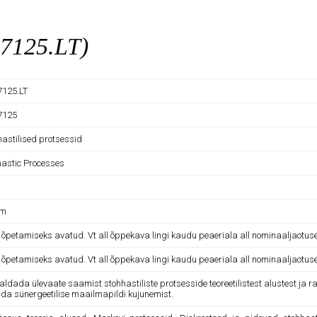
F7125.LT)
125.LT
7125
hastilised protsessid
hastic Processes
am
e õpetamiseks avatud. Vt all õppekava lingi kaudu peaeriala all nominaaljaotus
e õpetamiseks avatud. Vt all õppekava lingi kaudu peaeriala all nominaaljaotus
aldada ülevaate saamist stohhastiliste protsesside teoreetilistest alustest ja 
ada sünergeetilise maailmapildi kujunemist.