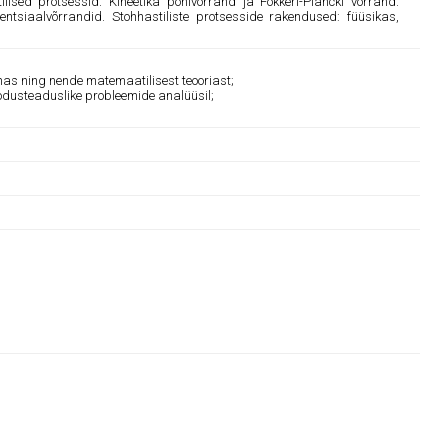
lised protsessid. Kineetika põhivõrrand ja Fokkeri-Plancki võrrand.
rentsiaalvõrrandid. Stohhastiliste protsesside rakendused: füüsikas,
nas ning nende matemaatilisest teooriast;
odusteaduslike probleemide analüüsil;