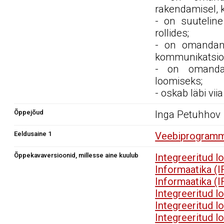
rakendamisel, 
- on suutelin
rollides;
- on omandan
kommunikatsioo
- on omandan
loomiseks;
- oskab läbi vi
Õppejõud
Inga Petuhhov
Eeldusaine 1
Veebiprogramm
Õppekavaversioonid, millesse aine kuulub
Integreeritud 
Informaatika (
Informaatika (
Integreeritud 
Integreeritud 
Integreeritud 