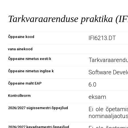
Tarkvaraarenduse praktika (I
Õppeaine kood
IFI6213.DT
vana ainekood
Õppeaine nimetus eesti k
Tarkvaraarendu
Õppeaine nimetus inglise k
Software Devel
Õppeaine maht EAP
6.0
Kontrollivorm
eksam
2026/2027 sügissemestri õppejõud
Ei ole õpetami
nominaaljaotus
2026/2027 kevadsemestri õppejõud