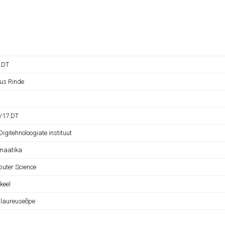
B.DT
us Rinde
B/17.DT
Digitehnoloogiate instituut
rmaatika
uter Science
 keel
laureuseõpe