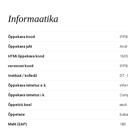
Informaatika
Õppekava kood
IFIF
Õppekava juht
Andr
HTMi õppekava kood
1605
versiooni kood
IFIF
Instituut / kolledž
DT - 
Õppekava nimetus e.k.
Info
Õppekava nimetus i.k.
Comp
Õppetöö keel
eesti
Õppetase
baka
Maht (EAP)
180