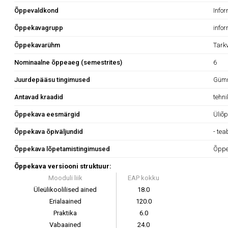
Õppevaldkond
Info
Õppekavagrupp
infor
Õppekavarühm
Tark
Nominaalne õppeaeg (semestrites)
6
Juurdepääsu tingimused
Gümn
Antavad kraadid
tehn
Õppekava eesmärgid
Üliõ
Õppekava õpiväljundid
- tea
Õppekava lõpetamistingimused
Õppe
Õppekava versiooni struktuur:
Mooduli liik
EAP kokku
Üleülikoolilised ained
18.0
Erialaained
120.0
Praktika
6.0
Vabaained
24.0