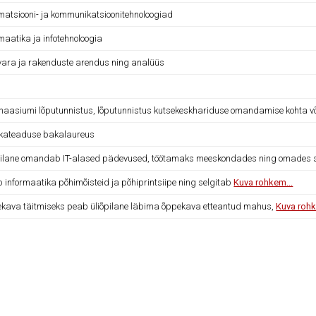
rmatsiooni- ja kommunikatsioonitehnoloogiad
maatika ja infotehnoloogia
vara ja rakenduste arendus ning analüüs
aasiumi lõputunnistus, lõputunnistus kutsekeskhariduse omandamise kohta või 
ikateaduse bakalaureus
pilane omandab IT-alased pädevused, töötamaks meeskondades ning omades s
b informaatika põhimõisteid ja põhiprintsiipe ning selgitab
Kuva rohkem...
kava täitmiseks peab üliõpilane läbima õppekava etteantud mahus,
Kuva rohk