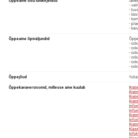
Õppeaine sisu lühikirjeldus
Selle
- val
- tu
- loo
- toi
- pla
- käi
Õppeaine õpiväljundid
Õppea
- osk
- osk
- osk
- os
- osk
- osk
Õppejõud
Yulia
Õppekavaversioonid, millesse aine kuulub
Rist
Rist
Rist
Rist
Info
Info
Rist
Info
Rist
Klas
Info