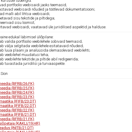
l kursusel tudengid:
ivad portfoolio veebisaidi jaoks teemasid;
vastavad veebisaidi nõuded ja töötlevad dokumentatsiooni;
vad malli abil lihtsa veebisaidi;
metavad sisu tekstide ja piltidega;
neerivad sisu loomist;
vitavad veebisaidi, vaatavad üle juriidilised aspektid ja halduse.
ine edukal läbimisel üliõpilane:
ab valida portfoolio veebilehele sobivaid teemasid;
ab välja selgitada veebilehele esitatavaid nõudeid;
ab luua plaani ja analüüsida olemasolevaid veebilehti;
kab veebilehel muudatusi teha;
ab veebilehte tekstide ja piltide abil redigeerida;
ab tuvastada juriidilisi ja turvaaspekte.
 Sion
meedia (BFRB/26.FK)
meedia (BFRB/25.FK)
meedia (BFRB/24.FK)
meedia (BFRB/23.FK)
rmaatika (IFIFB/23.DT)
rmaatika (IFIFB/22.DT)
meedia (BFRB/22.FK)
rmaatika (IFIFB/21.DT)
meedia (BFRB/21.FK)
siõpetaja (KAKLI/19.HR)
teadus (INITB/21.DT)