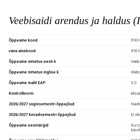
Veebisaidi arendus ja haldus 
Õppeaine kood
IFI6
vana ainekood
IFI6
Õppeaine nimetus eesti k
Veeb
Õppeaine nimetus inglise k
Webs
Õppeaine maht EAP
3.0
Kontrollivorm
eks
2026/2027 sügissemestri õppejõud
Naoto
2026/2027 kevadsemestri õppejõud
Ei ol
Õppeaine eesmärgid
Kurs
käiv