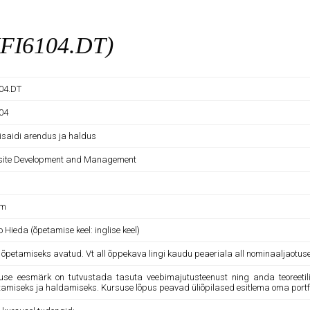
(IFI6104.DT)
104.DT
104
isaidi arendus ja haldus
ite Development and Management
am
 Hieda (õpetamise keel: inglise keel)
e õpetamiseks avatud. Vt all õppekava lingi kaudu peaeriala all nominaaljaotus
use eesmärk on tutvustada tasuta veebimajutusteenust ning anda teoreetilisi
itamiseks ja haldamiseks. Kursuse lõpus peavad üliõpilased esitlema oma portfoo