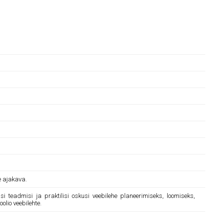
e ajakava.
 teadmisi ja praktilisi oskusi veebilehe planeerimiseks, loomiseks,
lio veebilehte.