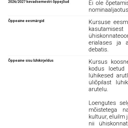
2026/2027 kevadsemestri õppejõud
Ei ole õpetami
nominaaljaotus
Õppeaine eesmärgid
Kursuse eesmä
kasutamisest
ühiskonnateoor
erialases ja 
debatis.
Õppeaine sisu lühikirjeldus
Kursus koosne
kodus loetud t
lühikesed arut
üliõpilast lüh
arutelu.
Loengutes sel
mõistetega nag
kultuur, eluilm
nii ühiskonnat