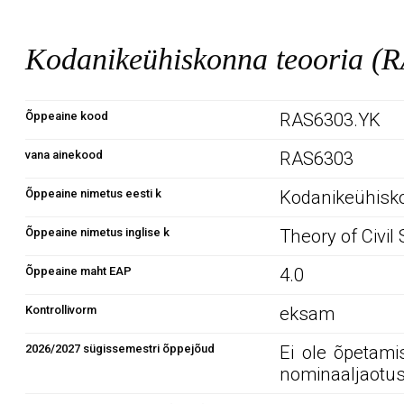
Kodanikeühiskonna teooria (
Õppeaine kood
RAS6303.YK
vana ainekood
RAS6303
Õppeaine nimetus eesti k
Kodanikeühisko
Õppeaine nimetus inglise k
Theory of Civil 
Õppeaine maht EAP
4.0
Kontrollivorm
eksam
2026/2027 sügissemestri õppejõud
Ei ole õpetami
nominaaljaotus