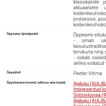
klassikaliste
aktuaalsete 
kodanikeühi
protsessis, pos
kodanikeühisko
Õppeaine õpiväljundid
Õppeaine edukal
- omab ülev
kasutustradits
tervikuna ning 
- oskab osaleda
selles esitatud
Õppejõud
Peeter Vihma
Õppekavaversioonid, millesse aine kuulub
Ajalugu (AIAJB
Integreeritud 
Sotsioloogia 
Ajalugu (AIAJB