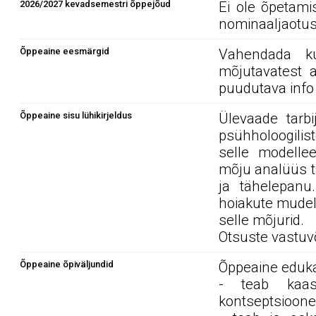
2026/2027 kevadsemestri õppejõud
Ei ole õpetami
nominaaljaotus
Õppeaine eesmärgid
Vahendada kur
mõjutavatest a
puudutava info
Õppeaine sisu lühikirjeldus
Ülevaade tarbi
psühholoogilis
selle modelle
mõju analüüs ta
ja tähelepanu.
hoiakute mudel
selle mõjurid.
Otsuste vastuv
Õppeaine õpiväljundid
Õppeaine edukal
- teab kaasa
kontseptsioone