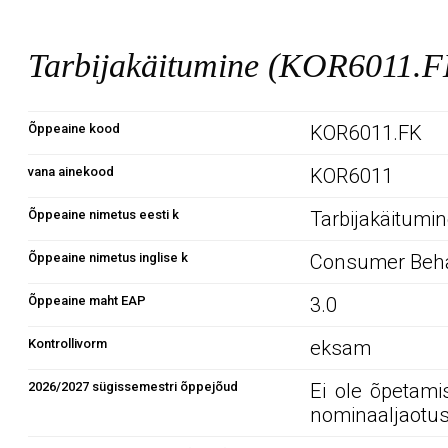
Tarbijakäitumine (KOR6011.F
Õppeaine kood
KOR6011.FK
vana ainekood
KOR6011
Õppeaine nimetus eesti k
Tarbijakäitumi
Õppeaine nimetus inglise k
Consumer Beha
Õppeaine maht EAP
3.0
Kontrollivorm
eksam
2026/2027 sügissemestri õppejõud
Ei ole õpetami
nominaaljaotus