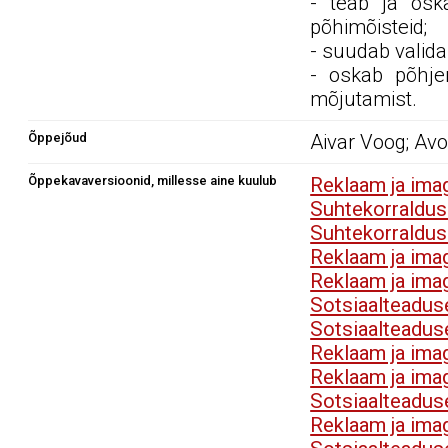
- teab ja oska
põhimõisteid;
- suudab valid
- oskab põhjen
mõjutamist.
Õppejõud
Aivar Voog; Av
Õppekavaversioonid, millesse aine kuulub
Reklaam ja im
Suhtekorraldu
Suhtekorraldu
Reklaam ja im
Reklaam ja im
Sotsiaalteadu
Sotsiaalteadu
Reklaam ja im
Reklaam ja im
Sotsiaalteadu
Reklaam ja im