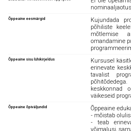
Ei ole õpetami
nominaaljaotus
Õppeaine eesmärgid
Kujundada pr
põhiliste keel
mõtlemise a
omandamine pr
programmeerim
Õppeaine sisu lühikirjeldus
Kursusel käsit
erinevate kesk
tavalist prog
põhitõdedega
keskkonnad o
väikeseid prog
Õppeaine õpiväljundid
Õppeaine edukal
- mõistab oluli
- teab erine
võimalusi, sarn