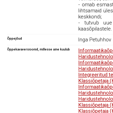
- omab esmast
lihtsamaid üle
keskkondi;
- tutvub uue
kaasõpilastele.
Õppejõud
Inga Petuhhov
Õppekavaversioonid, millesse aine kuulub
Informaatikaõp
Haridustehnol
Informaatikaõp
Haridustehnol
Integreeritud t
Klassiõpetaja 
Informaatikaõp
Haridustehnol
Haridustehnol
Klassiõpetaja 
Klassiõpetaja 