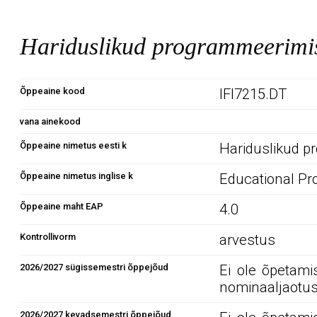
Hariduslikud programmeerimi
Õppeaine kood
IFI7215.DT
vana ainekood
Õppeaine nimetus eesti k
Hariduslikud 
Õppeaine nimetus inglise k
Educational P
Õppeaine maht EAP
4.0
Kontrollivorm
arvestus
2026/2027 sügissemestri õppejõud
Ei ole õpetami
nominaaljaotus
2026/2027 kevadsemestri õppejõud