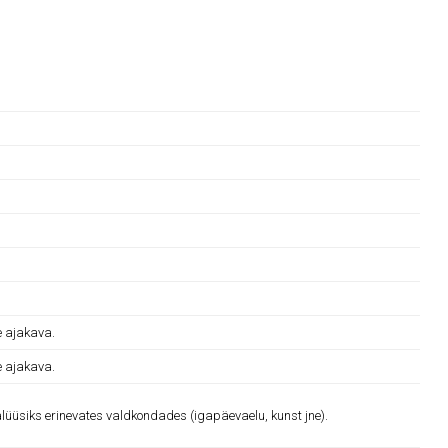
e ajakava.
e ajakava.
lüüsiks erinevates valdkondades (igapäevaelu, kunst jne).