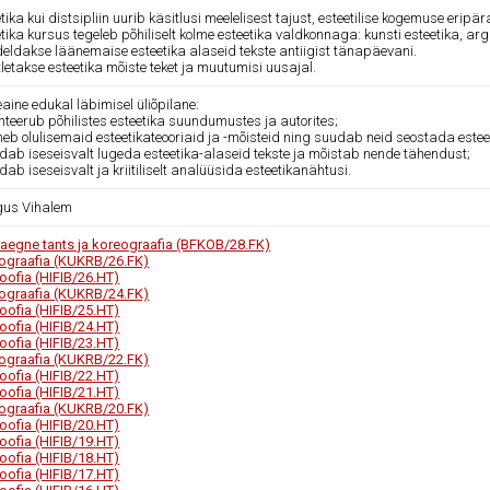
tika kui distsipliin uurib käsitlusi meelelisest tajust, esteetilise kogemuse eripär
tika kursus tegeleb põhiliselt kolme esteetika valdkonnaga: kunsti esteetika, a
eldakse läänemaise esteetika alaseid tekste antiigist tänapäevani.
letakse esteetika mõiste teket ja muutumisi uusajal.
ine edukal läbimisel üliõpilane:
enteerub põhilistes esteetika suundumustes ja autorites;
neb olulisemaid esteetikateooriaid ja -mõisteid ning suudab neid seostada estee
udab iseseisvalt lugeda esteetika-alaseid tekste ja mõistab nende tähendust;
dab iseseisvalt ja kriitiliselt analüüsida esteetikanähtusi.
us Vihalem
aegne tants ja koreograafia (BFKOB/28.FK)
ograafia (KUKRB/26.FK)
soofia (HIFIB/26.HT)
ograafia (KUKRB/24.FK)
soofia (HIFIB/25.HT)
soofia (HIFIB/24.HT)
soofia (HIFIB/23.HT)
ograafia (KUKRB/22.FK)
soofia (HIFIB/22.HT)
soofia (HIFIB/21.HT)
ograafia (KUKRB/20.FK)
soofia (HIFIB/20.HT)
soofia (HIFIB/19.HT)
soofia (HIFIB/18.HT)
soofia (HIFIB/17.HT)