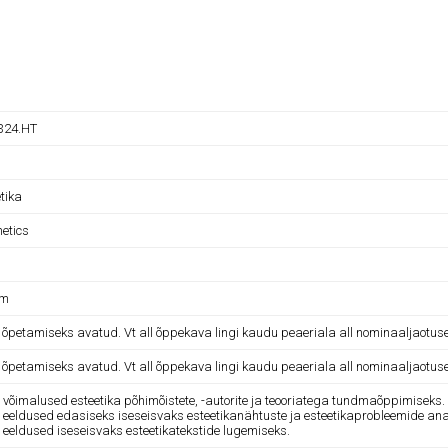
324.HT
tika
hetics
am
e õpetamiseks avatud. Vt all õppekava lingi kaudu peaeriala all nominaaljaotus
e õpetamiseks avatud. Vt all õppekava lingi kaudu peaeriala all nominaaljaotus
 võimalused esteetika põhimõistete, -autorite ja teooriatega tundmaõppimiseks.
 eeldused edasiseks iseseisvaks esteetikanähtuste ja esteetikaprobleemide ana
 eeldused iseseisvaks esteetikatekstide lugemiseks.