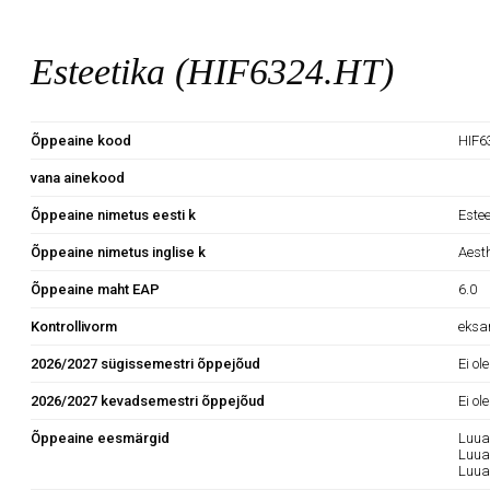
Esteetika (HIF6324.HT)
Õppeaine kood
HIF6
vana ainekood
Õppeaine nimetus eesti k
Estee
Õppeaine nimetus inglise k
Aest
Õppeaine maht EAP
6.0
Kontrollivorm
eks
2026/2027 sügissemestri õppejõud
Ei ol
2026/2027 kevadsemestri õppejõud
Ei ol
Õppeaine eesmärgid
Luua
Luua
Luua