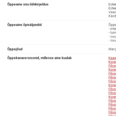
Õppeaine sisu lühikirjeldus
Estee
Estee
Vaad
Käsit
Õppeaine õpiväljundid
Õppea
- ori
- tun
- su
- suu
Õppejõud
Marg
Õppekavaversioonid, millesse aine kuulub
Kaas
Kore
Filo
Kore
Filo
Filo
Filo
Kore
Filo
Filo
Kore
Filo
Filo
Filo
Filo