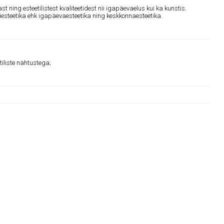
ast ning esteetilistest kvaliteetidest nii igapäevaelus kui ka kunstis.
rgiesteetika ehk igapäevaesteetika ning keskkonnaesteetika.
tiliste nähtustega;