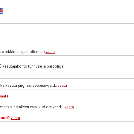
te tekkimine ja taotlemine
vaata
 kasutajakonto tunnuse ja parooliga
s kasuta järgmisi veebisirvijaid..
vaata
vaata
iseks installeeri vajalikud draiverid...
vaata
enud?
vaata