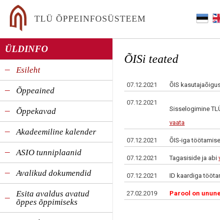
TLÜ ÕPPEINFOSÜSTEEM
ÜLDINFO
ÕISi teated
Esileht
07.12.2021
ÕIS kasutajaõigus
Õppeained
07.12.2021
Sisselogimine TLÜ
Õppekavad
vaata
Akadeemiline kalender
07.12.2021
ÕIS-iga töötamisek
ASIO tunniplaanid
07.12.2021
Tagasiside ja abi
Avalikud dokumendid
07.12.2021
ID kaardiga töötam
Esita avaldus avatud
27.02.2019
Parool on unun
õppes õppimiseks