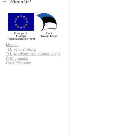
Hinnakiri
Moodle
TLÜ kodulehekülg
TLÜ Akadeemiline raamatukogu
ÕISi juhendid
Õppeinfo värav