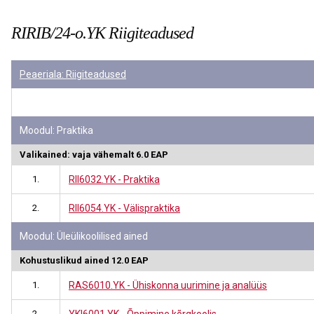
RIRIB/24-o.YK Riigiteadused
Peaeriala: Riigiteadused
Moodul: Praktika
Valikained: vaja vähemalt 6.0 EAP
1.
RII6032.YK - Praktika
2.
RII6054.YK - Välispraktika
Moodul: Üleülikoolilised ained
Kohustuslikud ained 12.0 EAP
1.
RAS6010.YK - Ühiskonna uurimine ja analüüs
2.