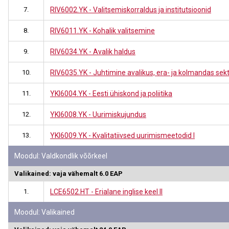
7.
RIV6002.YK - Valitsemiskorraldus ja institutsioonid
8.
RIV6011.YK - Kohalik valitsemine
9.
RIV6034.YK - Avalik haldus
10.
RIV6035.YK - Juhtimine avalikus, era- ja kolmandas sekt
11.
YKI6004.YK - Eesti ühiskond ja poliitika
12.
YKI6008.YK - Uurimiskujundus
13.
YKI6009.YK - Kvalitatiivsed uurimismeetodid I
Moodul: Valdkondlik võõrkeel
Valikained: vaja vähemalt 6.0 EAP
1.
LCE6502.HT - Erialane inglise keel II
Moodul: Valikained