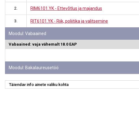
2.
RIM6101.YK - Ettevõtlus ja majandus
3.
RIT6101.YK - Riik, poliitika ja valitsemine
Moodul: Vabaained
Vabaained: vaja vähemalt 18.0 EAP
Moodul: Bakalaureusetöö
Täiendav info ainete valiku kohta