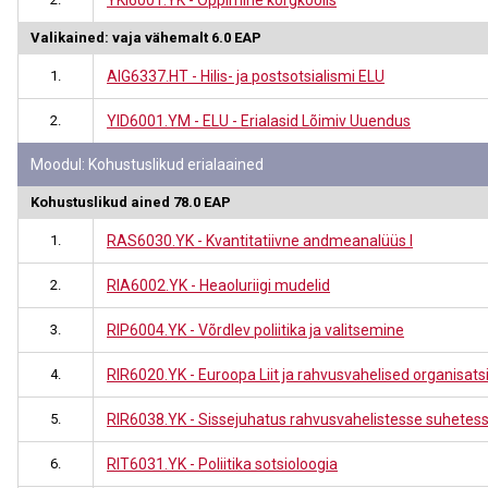
YKI6001.YK - Õppimine kõrgkoolis
Valikained: vaja vähemalt 6.0 EAP
1.
AIG6337.HT - Hilis- ja postsotsialismi ELU
2.
YID6001.YM - ELU - Erialasid Lõimiv Uuendus
Moodul: Kohustuslikud erialaained
Kohustuslikud ained 78.0 EAP
1.
RAS6030.YK - Kvantitatiivne andmeanalüüs I
2.
RIA6002.YK - Heaoluriigi mudelid
3.
RIP6004.YK - Võrdlev poliitika ja valitsemine
4.
RIR6020.YK - Euroopa Liit ja rahvusvahelised organisats
5.
RIR6038.YK - Sissejuhatus rahvusvahelistesse suhetes
6.
RIT6031.YK - Poliitika sotsioloogia