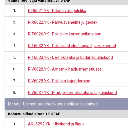
Valikained: vaja vähemalt 24.0 EAP
1.
RIR6021.YK - Riikide välispoliitika
2.
RIR6022.YK - Rahvusvaheline julgeolek
3.
RIT6026.YK - Poliitiline kommunikatsioon
4.
RIT6032.YK - Poliitilised ideoloogiad ja erakonnad
5.
RIT6033.YK - Demokraatia ja kodanikuühiskond
6.
RIV6020.YK - Ametnik haldusmenetluses
7.
RIV6029.YK - Poliitika kujundamine
8.
RIV6037.YK - E-riik, e-demokraatia ja digiühiskond
Moodul: Üleinstituudilised kohustuslikud alusained
Kohustuslikud ained 18.0 EAP
1.
AKJ6292.YK - Ühiskond ja õigus