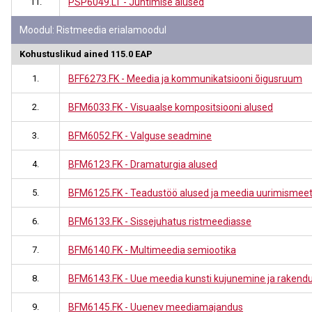
11.
PSP6049.LT - Juhtimise alused
Moodul: Ristmeedia erialamoodul
Kohustuslikud ained 115.0 EAP
1.
BFF6273.FK - Meedia ja kommunikatsiooni õigusruum
2.
BFM6033.FK - Visuaalse kompositsiooni alused
3.
BFM6052.FK - Valguse seadmine
4.
BFM6123.FK - Dramaturgia alused
5.
BFM6125.FK - Teadustöö alused ja meedia uurimismee
6.
BFM6133.FK - Sissejuhatus ristmeediasse
7.
BFM6140.FK - Multimeedia semiootika
8.
BFM6143.FK - Uue meedia kunsti kujunemine ja rakend
9.
BFM6145.FK - Uuenev meediamajandus