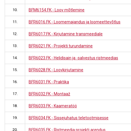
10.
BFM6154.FK - Loov mõtlemine
11.
BFR6016.FK - Loomemajandus ja loomeettevõtlus
12.
BFR6017.FK - Kirjutamine transmeediale
13.
BFR6021.FK - Projekti turundamine
14.
BFR6023.FK - Helidisain ja -salvestus ristmeedias
15.
BFR6028.FK - Loovkirjutamine
16.
BFR6031.FK - Praktika
17.
BFR6032.FK - Montaaž
18.
BFR6033.FK - Kaameratöö
19.
BFR6034.FK - Sissejuhatus teletootmisesse
20.
BFR6035.FK - Ristmeedia projekti arendus