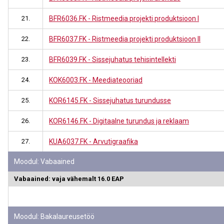
21.
BFR6036.FK - Ristmeedia projekti produktsioon I
22.
BFR6037.FK - Ristmeedia projekti produktsioon II
23.
BFR6039.FK - Sissejuhatus tehisintellekti
24.
KOK6003.FK - Meediateooriad
25.
KOR6145.FK - Sissejuhatus turundusse
26.
KOR6146.FK - Digitaalne turundus ja reklaam
27.
KUA6037.FK - Arvutigraafika
Moodul: Vabaained
Vabaained: vaja vähemalt 16.0 EAP
Moodul: Bakalaureusetöö