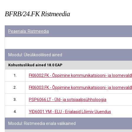
BFRB/24.FK Ristmeedia
Peaeriala: Ristmeedia
Moodul: Üleülikoolilised ained
Kohustuslikud ained 18.0 EAP
1.
FKI6002.FK - Õppimine kommunikatsiooni- ja loomevald
2.
FKI6003.FK - Õppimine kommunikatsiooni- ja loomevald
3.
PSP6066.LT - Üld- ja sotsiaalpsühholoogia
4.
YID6001.YM - ELU - Erialasid Lõimiv Uuendus
Moodul: Ristmeedia eriala valikained