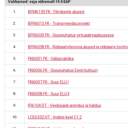
Valikained: vaja vähemalt 19.0 EAP
1.
BFM6130.FK - Filmikeele alused
2.
BFR6015.FK - Transmeedia projekt
3.
BFR6030.FK - Sissejuhatus virtuaalreaalsusesse
4.
BFR6038.FK - Reklaamiteooria alused ja reklaami tootm
5.
FKI6001.FK - Välispraktika
6.
FKI6006.FK - Sissejuhatus Eesti kultuuri
7.
FKI6007.FK - Suur ELU I
8.
FKI6008.FK - Suur ELU II
9.
IFI6104.DT - Veebisaidi arendus ja haldus
10.
LCE6332.HT - Inglise keel C1.2