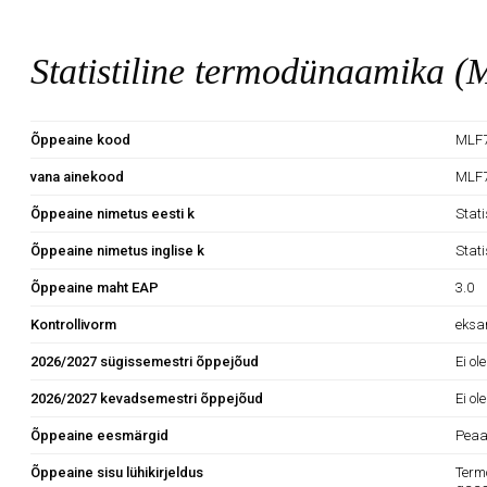
Statistiline termodünaamika 
Õppeaine kood
MLF7
vana ainekood
MLF
Õppeaine nimetus eesti k
Stat
Õppeaine nimetus inglise k
Stat
Õppeaine maht EAP
3.0
Kontrollivorm
eks
2026/2027 sügissemestri õppejõud
Ei ol
2026/2027 kevadsemestri õppejõud
Ei ol
Õppeaine eesmärgid
Peaai
Õppeaine sisu lühikirjeldus
Termo