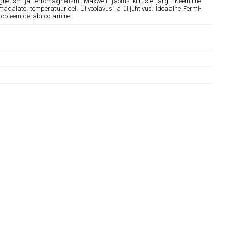
ism ja ferromagnetism. Maxwelli jaotus kiiruste järgi. Keemiline
madalatel temperatuuridel. Ülivoolavus ja ülijuhtivus. Ideaalne Fermi-
obleemide läbitöötamine.