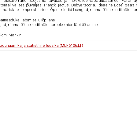
. Olekuvõrrand. Soojusmahtuvused ja molekulide vabadusastmed. Paramagnet
ntsiaal välises jõuväljas. Plancki jaotus. Debye teooria. Ideaalne Bose’i-gaas 
 madalatel temperatuuridel. Õpimeetodid Loengud, rühmatöö meetodil näidispr
ine edukal läbimisel üliõpilane:
gud, rühmatöö meetodil näidisprobleemide läbitöötamine.
 Romi Mankin
odünaamika ja statistiline füüsika (MLF6106.LT)