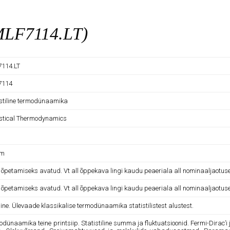
(MLF7114.LT)
114.LT
7114
istiline termodünaamika
istical Thermodynamics
am
e õpetamiseks avatud. Vt all õppekava lingi kaudu peaeriala all nominaaljaotus
e õpetamiseks avatud. Vt all õppekava lingi kaudu peaeriala all nominaaljaotus
ne. Ülevaade klassikalise termodünaamika statistilistest alustest.
dünaamika teine printsiip. Statistiline summa ja fluktuatsioonid. Fermi-Dirac’i ja