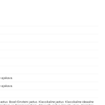
e ajakava.
e ajakava.
otus. Bose’i-Einsteini jaotus. Klassikaline jaotus. Klassikaline ideaalne