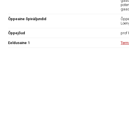
gaas
pote
gaas
Õppeaine õpiväljundid
Õppea
Loen
Õppejõud
prof
Eeldusaine 1
Term