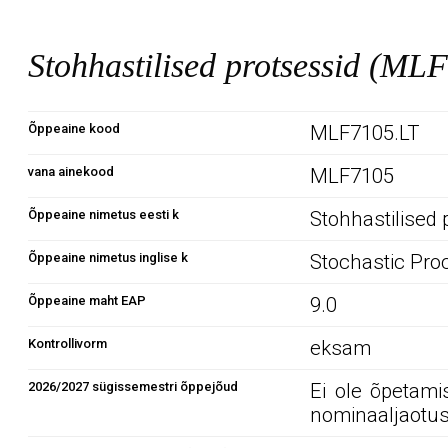
Stohhastilised protsessid (ML
Õppeaine kood
MLF7105.LT
vana ainekood
MLF7105
Õppeaine nimetus eesti k
Stohhastilised 
Õppeaine nimetus inglise k
Stochastic Pr
Õppeaine maht EAP
9.0
Kontrollivorm
eksam
2026/2027 sügissemestri õppejõud
Ei ole õpetami
nominaaljaotus