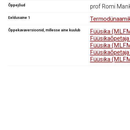
Õppejõud
prof Romi Man
Eeldusaine 1
Termodünaamika
Õppekavaversioonid, millesse aine kuulub
Füüsika (MLFM
Füüsikaõpetaj
Füüsika (MLFM
Füüsikaõpetaj
Füüsika (MLFM