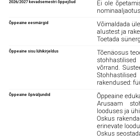
2026/2027 kevadsemestri õppejõud
Ei ole õpetami
nominaaljaotus
Õppeaine eesmärgid
Võimaldada ülev
alustest ja ra
Toetada sünerg
Õppeaine sisu lühikirjeldus
Tõenäosus teoo
stohhastilised
võrrand. Süste
Stohhastilised
rakendused: füü
Õppeaine õpiväljundid
Õppeaine edukal
Arusaam stohh
looduses ja üh
Oskus rakendad
erinevate loodu
Oskus seostada