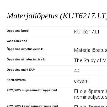
Materjaliõpetus (KUT6217.LT
Õppeaine kood
KUT6217.LT
vana ainekood
Õppeaine nimetus eesti k
Materjaliõpetu
Õppeaine nimetus inglise k
The Study of M
Õppeaine maht EAP
4.0
Kontrollivorm
eksam
2026/2027 sügissemestri õppejõud
Ei ole õpetami
nominaaljaotus
2026/2027 kevadsemestri õppejõud