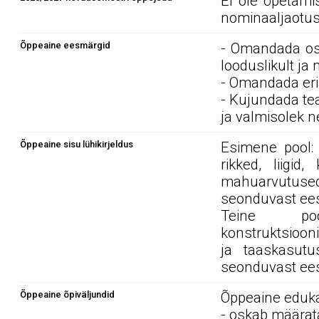
Ei ole õpetami
nominaaljaotus
Õppeaine eesmärgid
- Omandada osk
looduslikult ja
- Omandada er
- Kujundada te
ja valmisolek n
Õppeaine sisu lühikirjeldus
Esimene pool: 
rikked, liigid
mahuarvutuse
seonduvast eest
Teine poo
konstruktsioon
ja taaskasutus
seonduvast eest
Õppeaine õpiväljundid
Õppeaine edukal
- oskab määrata