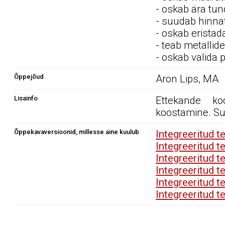
- oskab ära tund
- suudab hinnat
- oskab erista
- teab metallide
- oskab valida p
Õppejõud
Aron Lips, MA
Lisainfo
Ettekande ko
koostamine. Su
Õppekavaversioonid, millesse aine kuulub
Integreeritud t
Integreeritud t
Integreeritud t
Integreeritud t
Integreeritud t
Integreeritud t