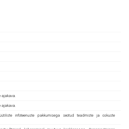
e ajakava.
e ajakava.
alüütiliste infoteenuste pakkumisega seotud teadmiste ja oskuste