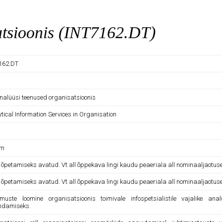
atsioonis (INT7162.DT)
162.DT
analüüsi teenused organisatsioonis
tical Information Services in Organisation
am
e õpetamiseks avatud. Vt all õppekava lingi kaudu peaeriala all nominaaljaotus
e õpetamiseks avatud. Vt all õppekava lingi kaudu peaeriala all nominaaljaotus
imuste loomine organisatsioonis toimivale infospetsialistile vajalike an
damiseks.