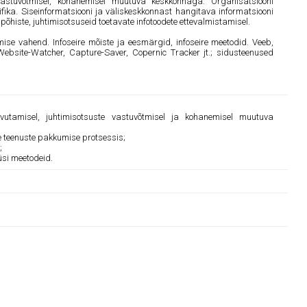
 vastuvõtmisel, kohanemisel muutuva keskkonnaga. Organisatsiooni
iifika. Siseinformatsiooni ja väliskeskkonnast hangitava informatsiooni
põhiste, juhtimisotsuseid toetavate infotoodete ettevalmistamisel.
mise vahend. Infoseire mõiste ja eesmärgid, infoseire meetodid. Veeb,
Website-Watcher, Capture-Saver, Copernic Tracker jt.; sidusteenused
avutamisel, juhtimisotsuste vastuvõtmisel ja kohanemisel muutuva
te teenuste pakkumise protsessis;
;
üsi meetodeid.