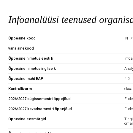
Infoanalüüsi teenused organis
Õppeaine kood
INT7
vana ainekood
Õppeaine nimetus eesti k
Info
Õppeaine nimetus inglise k
Analy
Õppeaine maht EAP
4.0
Kontrollivorm
eks
2026/2027 sügissemestri õppejõud
Ei ol
2026/2027 kevadsemestri õppejõud
Ei ol
Õppeaine eesmärgid
Ting
oman