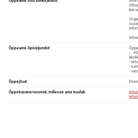
Õppeaine sisu lühikirjeldus
Info
infos
korra
Orga
süva
Info
Infoa
Õppeaine õpiväljundid
Õppea
- mõ
kesk
- oma
- tun
- va
Õppejõud
Elvii
Õppekavaversioonid, millesse aine kuulub
Info
Info