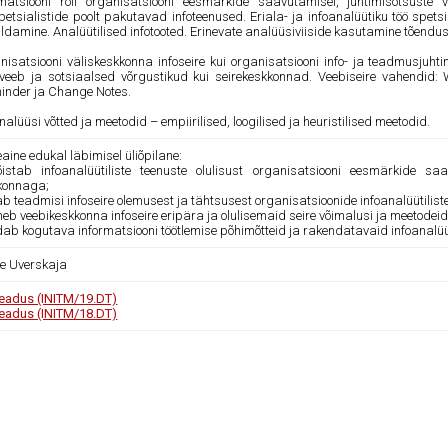
rmatsiooni roll organisatsiooni eesmärkide saavutamisel, juhtimisotsuste
petsialistide poolt pakutavad infoteenused. Eriala- ja infoanalüütiku töö spets
ldamine. Analüütilised infotooted. Erinevate analüüsiviiside kasutamine tõendus
nisatsiooni väliskeskkonna infoseire kui organisatsiooni info- ja teadmusjuhti
veeb ja sotsiaalsed võrgustikud kui seirekeskkonnad. Veebiseire vahendid: 
minder ja Change Notes.
nalüüsi võtted ja meetodid – empiirilised, loogilised ja heuristilised meetodid.
ine edukal läbimisel üliõpilane:
istab infoanalüütiliste teenuste olulisust organisatsiooni eesmärkide sa
konnaga;
b teadmisi infoseire olemusest ja tähtsusest organisatsioonide infoanalüütilis
neb veebikeskkonna infoseire eripära ja olulisemaid seire võimalusi ja meetodeid
ldab kogutava informatsiooni töötlemise põhimõtteid ja rakendatavaid infoanalü
ne Uverskaja
teadus (INITM/19.DT)
teadus (INITM/18.DT)