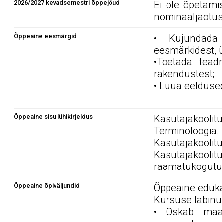
2026/2027 kevadsemestri õppejõud
Ei ole õpetami
nominaaljaotus
Õppeaine eesmärgid
• Kujundada 
eesmärkidest, ü
•Toetada tead
rakendustest;
• Luua eelduse
Õppeaine sisu lühikirjeldus
Kasutajakool
Terminoloogi
Kasutajakool
Kasutajakoo
raamatukogutüü
Õppeaine õpiväljundid
Õppeaine edukal
Kursuse läbinu
• Oskab määr