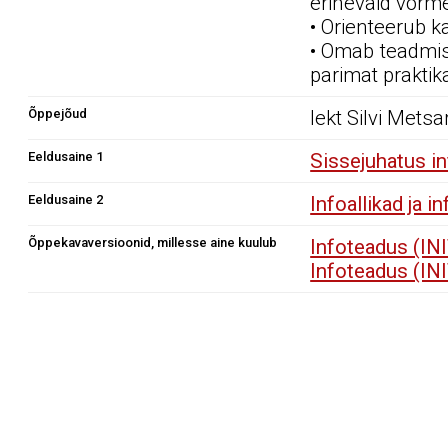
erinevaid vorme
• Orienteerub k
• Omab teadmis
parimat praktik
Õppejõud
lekt Silvi Metsa
Eeldusaine 1
Sissejuhatus i
Eeldusaine 2
Infoallikad ja 
Õppekavaversioonid, millesse aine kuulub
Infoteadus (IN
Infoteadus (IN