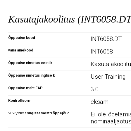
Kasutajakoolitus (INT6058.DT
Õppeaine kood
INT6058.DT
vana ainekood
INT6058
Õppeaine nimetus eesti k
Kasutajakoolit
Õppeaine nimetus inglise k
User Training
Õppeaine maht EAP
3.0
Kontrollivorm
eksam
2026/2027 sügissemestri õppejõud
Ei ole õpetami
nominaaljaotus