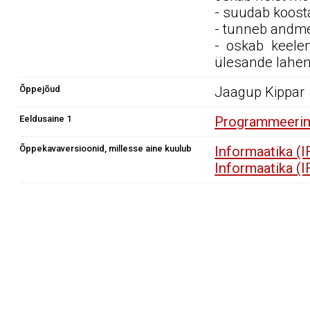
- suudab koosta
- tunneb andme
- oskab keelem
ülesande lahen
Õppejõud
Jaagup Kippar
Eeldusaine 1
Programmeerimi
Õppekavaversioonid, millesse aine kuulub
Informaatika (
Informaatika (