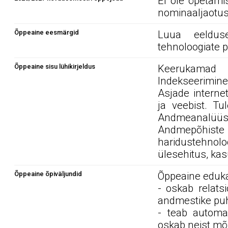
Ei ole õpetami
nominaaljaotus
Õppeaine eesmärgid
Luua eeldus
tehnoloogiate 
Õppeaine sisu lühikirjeldus
Keerukamad 
Indekseerimine
Asjade interne
ja veebist. Tu
Andmeanalüüs
Andmepõhiste v
haridustehnolo
ülesehitus, kas
Õppeaine õpiväljundid
Õppeaine edukal
- oskab relats
andmestike puh
- teab automa
oskab neist mõn