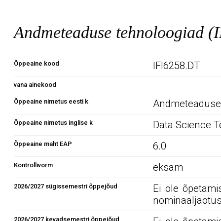
Andmeteaduse tehnoloogiad (
Õppeaine kood
IFI6258.DT
vana ainekood
Õppeaine nimetus eesti k
Andmeteaduse 
Õppeaine nimetus inglise k
Data Science T
Õppeaine maht EAP
6.0
Kontrollivorm
eksam
2026/2027 sügissemestri õppejõud
Ei ole õpetami
nominaaljaotus
2026/2027 kevadsemestri õppejõud