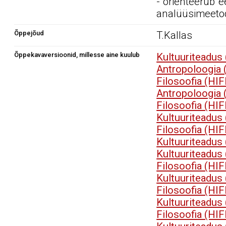
- orienteerub e
analüüsimeetod
Õppejõud
T.Kallas
Õppekavaversioonid, millesse aine kuulub
Kultuuriteadus
Antropoloogia
Filosoofia (HI
Antropoloogia
Filosoofia (HI
Kultuuriteadus
Filosoofia (HI
Kultuuriteadus
Kultuuriteadus
Filosoofia (HI
Kultuuriteadus
Filosoofia (HI
Kultuuriteadus
Filosoofia (HI