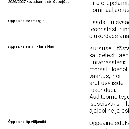
2026/2027 kevadsemestri õppejõud
Ei ole õpetami
nominaaljaotus
Õppeaine eesmärgid
Saada ülevaad
teooriatest ni
olukordade ana
Õppeaine sisu lühikirjeldus
Kursusel tõst
kaugetest ae
universaalseid
moraalifilosoof
väärtus, norm,
arutlusviiside 
rakendusi.
Auditoorne teg
iseseisvaks l
ajalooline ja es
Õppeaine õpiväljundid
Õppeaine edukal