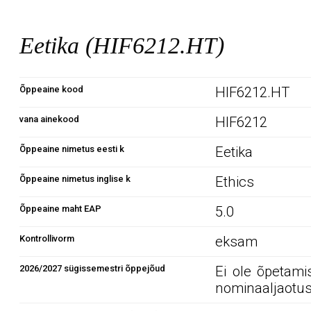
Eetika (HIF6212.HT)
Õppeaine kood
HIF6212.HT
vana ainekood
HIF6212
Õppeaine nimetus eesti k
Eetika
Õppeaine nimetus inglise k
Ethics
Õppeaine maht EAP
5.0
Kontrollivorm
eksam
2026/2027 sügissemestri õppejõud
Ei ole õpetami
nominaaljaotus