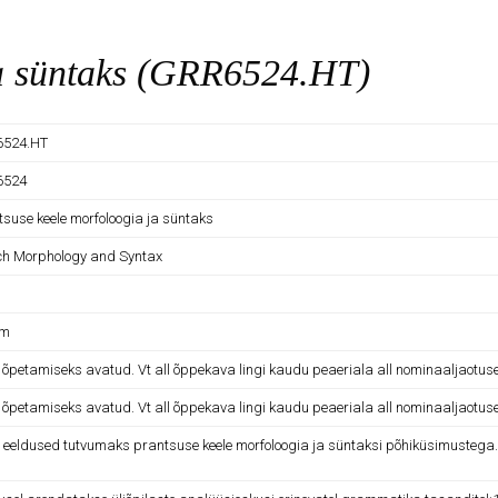
ja süntaks (GRR6524.HT)
6524.HT
6524
tsuse keele morfoloogia ja süntaks
ch Morphology and Syntax
am
e õpetamiseks avatud. Vt all õppekava lingi kaudu peaeriala all nominaaljaotus
e õpetamiseks avatud. Vt all õppekava lingi kaudu peaeriala all nominaaljaotus
 eeldused tutvumaks prantsuse keele morfoloogia ja süntaksi põhiküsimustega