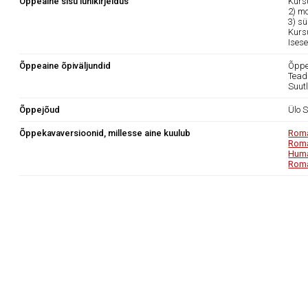
Õppeaine sisu lühikirjeldus
Kurs
2) m
3) sü
Kursu
Isese
Õppeaine õpiväljundid
Õppea
Teadm
Suut
Õppejõud
Ülo S
Õppekavaversioonid, millesse aine kuulub
Roma
Roma
Huma
Roma