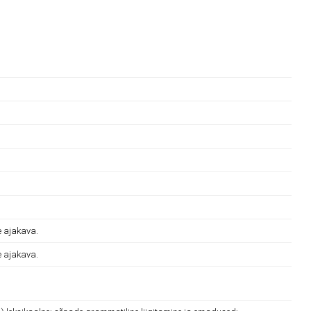
e ajakava.
e ajakava.
.