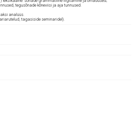
1) leksikaalne: sõnade grammatiline liigitamine ja omadused;
nnused, tegusõnade kõneviisi ja aja tunnused.
taksi analüüs.
ariarutelud, tagasiside seminaridel).