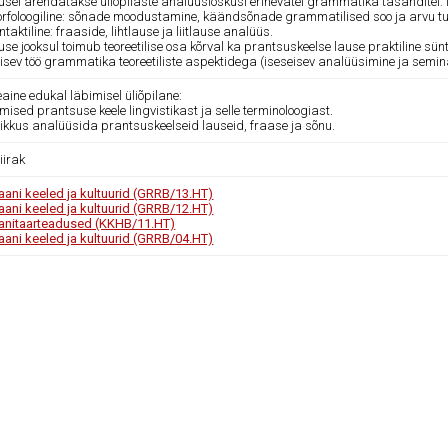
usel arendatakse üliõpilaste analüüsioskusi erinevatel grammatika tasanditel:
orfoloogiline: sõnade moodustamine, käändsõnade grammatilised soo ja arvu tu
ntaktiline: fraaside, lihtlause ja liitlause analüüs.
se jooksul toimub teoreetilise osa kõrval ka prantsuskeelse lause praktiline sün
isev töö grammatika teoreetiliste aspektidega (iseseisev analüüsimine ja semin
ine edukal läbimisel üliõpilane:
ised prantsuse keele lingvistikast ja selle terminoloogiast.
likkus analüüsida prantsuskeelseid lauseid, fraase ja sõnu.
iirak
ani keeled ja kultuurid (GRRB/13.HT)
ani keeled ja kultuurid (GRRB/12.HT)
nitaarteadused (KKHB/11.HT)
ani keeled ja kultuurid (GRRB/04.HT)