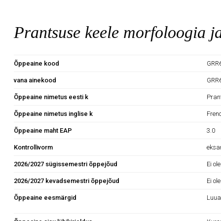
Prantsuse keele morfoloogia 
Õppeaine kood
GRR
vana ainekood
GRR
Õppeaine nimetus eesti k
Pran
Õppeaine nimetus inglise k
Fren
Õppeaine maht EAP
3.0
Kontrollivorm
eks
2026/2027 sügissemestri õppejõud
Ei ol
2026/2027 kevadsemestri õppejõud
Ei ol
Õppeaine eesmärgid
Luua