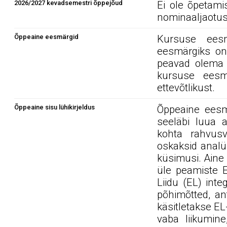
2026/2027 kevadsemestri õppejõud
Ei ole õpetami
nominaaljaotus
Õppeaine eesmärgid
Kursuse eesm
eesmärgiks on
peavad olema a
kursuse eesmä
ettevõtlikust.
Õppeaine sisu lühikirjeldus
Õppeaine eesm
seeläbi luua a
kohta rahvus
oskaksid analü
küsimusi. Aine 
üle peamiste E
Liidu (EL) int
põhimõtted, an
käsitletakse EL
vaba liikumin