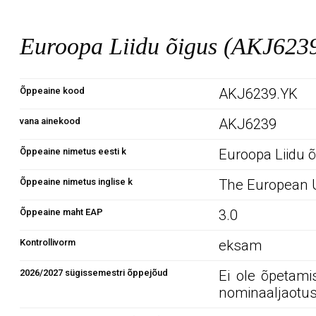
Euroopa Liidu õigus (AKJ623
Õppeaine kood
AKJ6239.YK
vana ainekood
AKJ6239
Õppeaine nimetus eesti k
Euroopa Liidu 
Õppeaine nimetus inglise k
The European 
Õppeaine maht EAP
3.0
Kontrollivorm
eksam
2026/2027 sügissemestri õppejõud
Ei ole õpetami
nominaaljaotus