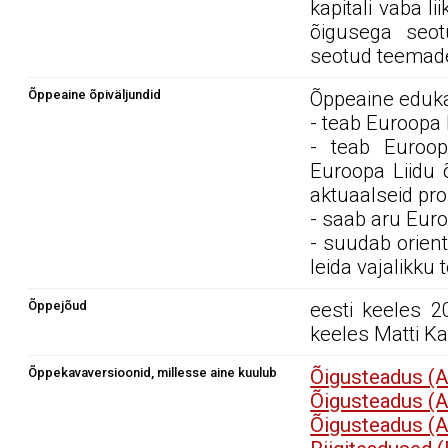
kapitali vaba l
õigusega seot
seotud teemad
Õppeaine õpiväljundid
Õppeaine edukal
- teab Euroopa L
- teab Euroop
Euroopa Liidu 
aktuaalseid pr
- saab aru Eur
- suudab orien
leida vajalikku
Õppejõud
eesti keeles 2
keeles Matti K
Õppekavaversioonid, millesse aine kuulub
Õigusteadus (
Õigusteadus (
Õigusteadus (