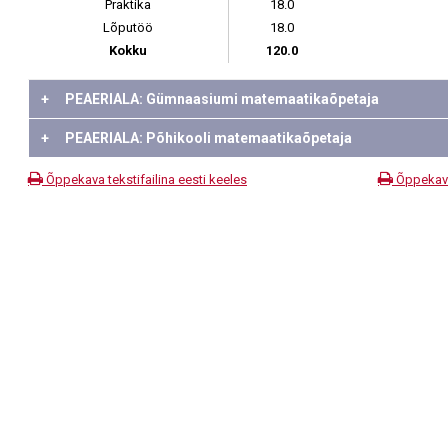
Praktika
18.0
Lõputöö
18.0
Kokku
120.0
+
PEAERIALA: Gümnaasiumi matemaatikaõpetaja
+
PEAERIALA: Põhikooli matemaatikaõpetaja
Õppekava tekstifailina eesti keeles
Õppekava 