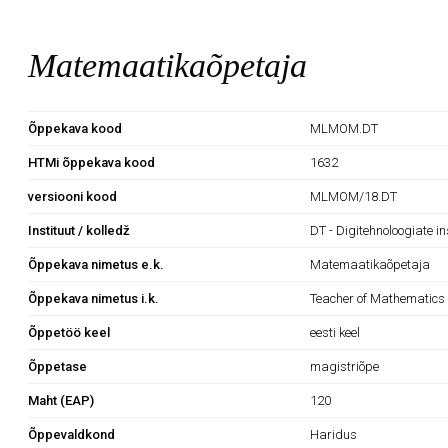
Matemaatikaõpetaja
Õppekava kood
MLMOM.DT
HTMi õppekava kood
1632
versiooni kood
MLMOM/18.DT
Instituut / kolledž
DT - Digitehnoloogiate in
Õppekava nimetus e.k.
Matemaatikaõpetaja
Õppekava nimetus i.k.
Teacher of Mathematics
Õppetöö keel
eesti keel
Õppetase
magistriõpe
Maht (EAP)
120
Õppevaldkond
Haridus