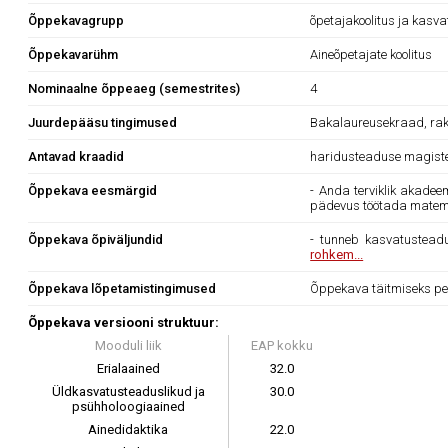
Õppekavagrupp
õpetajakoolitus ja kasv
Õppekavarühm
Aineõpetajate koolitus
Nominaalne õppeaeg (semestrites)
4
Juurdepääsu tingimused
Bakalaureusekraad, rake
Antavad kraadid
haridusteaduse magist
Õppekava eesmärgid
- Anda terviklik akadee
pädevus töötada matema
Õppekava õpiväljundid
- tunneb kasvatusteadus
rohkem...
Õppekava lõpetamistingimused
Õppekava täitmiseks pe
Õppekava versiooni struktuur:
Mooduli liik
EAP kokku
Erialaained
32.0
Üldkasvatusteaduslikud ja
30.0
psühholoogiaained
Ainedidaktika
22.0